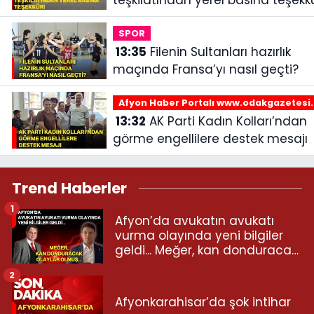
teşkilatından yerel basına teşekkü
SPOR
13:35
Filenin Sultanları hazırlık
maçında Fransa’yı nasıl geçti?
Afyon Haber Portalı www.odakgazetesi
13:32
AK Parti Kadın Kolları’ndan
görme engellilere destek mesajı
Trend Haberler
1
Afyon’da avukatın avukatı
vurma olayında yeni bilgiler
geldi... Meğer, kan donduracak
olaylar olmuş...
2
Afyonkarahisar’da şok intihar