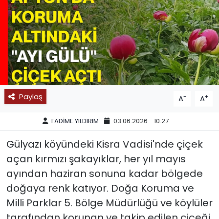
SPOR
11:11 MANŞET
Paylaş
-
+
A
A
FADİME YILDIRIM
03.06.2026 - 10:27
Gülyazı köyündeki Kisra Vadisi'nde çiçek
açan kırmızı şakayıklar, her yıl mayıs
ayından haziran sonuna kadar bölgede
doğaya renk katıyor. Doğa Koruma ve
Milli Parklar 5. Bölge Müdürlüğü ve köylüler
tarafından korunan ve takip edilen çiçeği,