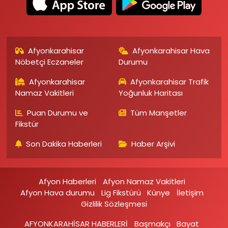
Afyonkarahisar
Afyonkarahisar Hava
Nöbetçi Eczaneler
Durumu
Afyonkarahisar
Afyonkarahisar Trafik
Namaz Vakitleri
Yoğunluk Haritası
Puan Durumu ve
Tüm Manşetler
Fikstür
Son Dakika Haberleri
Haber Arşivi
Afyon Haberleri
Afyon Namaz Vakitleri
Afyon Hava durumu
Lig Fikstürü
Künye
İletişim
Gizlilik Sözleşmesi
AFYONKARAHİSAR HABERLERİ
Başmakçı
Bayat