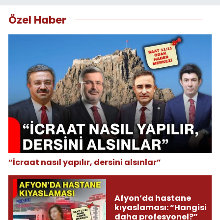
Özel Haber
“İcraat nasıl yapılır, dersini alsınlar”
Afyon’da hastane
kıyaslaması: “Hangisi
daha profesyonel?”