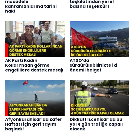
mücadele
teşkilatından yerel
kahramanlarına tarihi
basına teşekkür!
hak!
AK Parti Kadın
ATSO’da
Kolları’ndan görme
sürdürülebilirlikte iki
engellilere destek mesajı
önemli belge!
Afyonkarahisar’da Zafer
Dikkat! İscehisar’da bu
Haftası için geri sayım
yol 4 gün trafiğe kapalı
başladı!
olacak