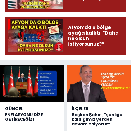
Afyon’da o bölge
ayağa kalktı: “Daha
ne olsun
istiyorsunuz?”
GÜNCEL
İLÇELER
ENFLASYONU DİZE
Başkan Şahin, “şenliğe
GETİRECEĞİZ!
kaldığımız yerden
devam ediyoruz”