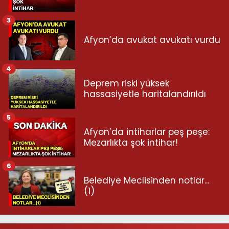
3
Afyon’da avukat avukatı vurdu
4
Deprem riski yüksek
hassasiyetle haritalandırıldı
5
Afyon’da intiharlar peş peşe:
Mezarlıkta şok intihar!
6
Belediye Meclisinden notlar...
(1)