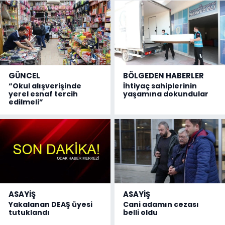
GÜNCEL
BÖLGEDEN HABERLER
“Okul alışverişinde
İhtiyaç sahiplerinin
yerel esnaf tercih
yaşamına dokundular
edilmeli”
ASAYİŞ
ASAYİŞ
Yakalanan DEAŞ üyesi
Cani adamın cezası
tutuklandı
belli oldu