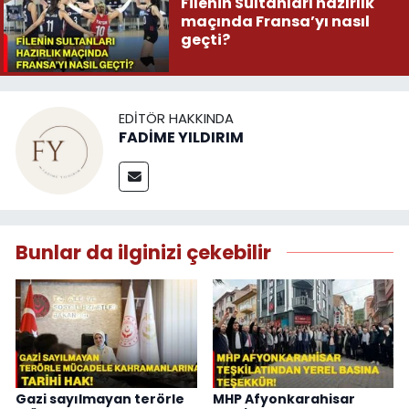
Filenin Sultanları hazırlık
maçında Fransa’yı nasıl
geçti?
EDITÖR HAKKINDA
FADİME YILDIRIM
Bunlar da ilginizi çekebilir
Gazi sayılmayan terörle
MHP Afyonkarahisar