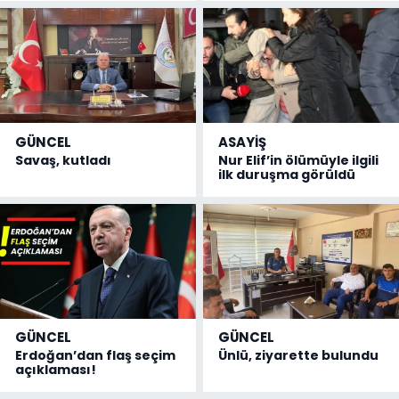
GÜNCEL
ASAYİŞ
Savaş, kutladı
Nur Elif’in ölümüyle ilgili
ilk duruşma görüldü
GÜNCEL
GÜNCEL
Erdoğan’dan flaş seçim
Ünlü, ziyarette bulundu
açıklaması!