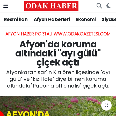
Resmi İlan
Afyon Haberleri
Ekonomi
Siyas
AFYONKARAHİSAR HABERLERİ
Afyonkarahisar Nöbetçi Eczaneler
Resmi İlan
Afyonkarahisar Hava Durumu
AFYON HABER PORTALI WWW.ODAKGAZETESI.COM
Afyon'da koruma
ASAYİŞ
Afyonkarahisar Namaz Vakitleri
altındaki "ayı gülü"
çiçek açtı
GÜNCEL
Afyonkarahisar Trafik Yoğunluk Haritası
Afyonkarahisar'ın Kızılören ilçesinde "ayı
SİYASET
Süper Lig Puan Durumu ve Fikstür
gülü" ve "kızıl lale" diye bilinen koruma
altındaki "Paeonia officinalis" çiçek açtı.
EĞİTİM
Tüm Manşetler
MAGAZİN
Son Dakika Haberleri
SAĞLIK
Haber Arşivi