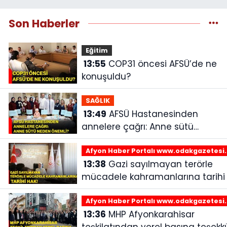
Son Haberler
Eğitim
13:55
COP31 öncesi AFSÜ’de ne
konuşuldu?
SAĞLIK
13:49
AFSÜ Hastanesinden
annelere çağrı: Anne sütü
neden önemli?
Afyon Haber Portalı www.odakgazetesi
13:38
Gazi sayılmayan terörle
mücadele kahramanlarına tarihi 
Afyon Haber Portalı www.odakgazetesi
13:36
MHP Afyonkarahisar