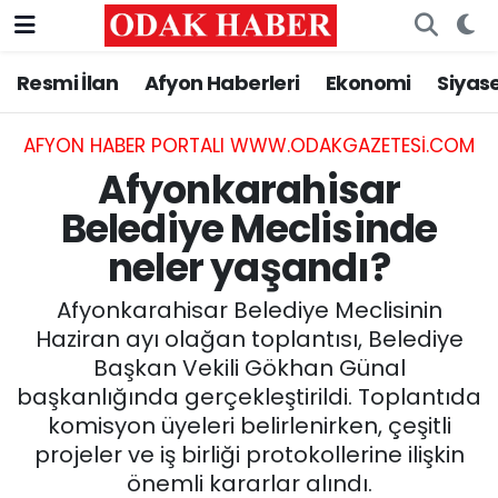
Resmi İlan
Afyon Haberleri
Ekonomi
Siyas
AFYONKARAHİSAR HABERLERİ
Nöbetçi Eczaneler
Resmi İlan
Hava Durumu
AFYON HABER PORTALI WWW.ODAKGAZETESI.COM
Afyonkarahisar
ASAYİŞ
Trafik Durumu
Belediye Meclisinde
neler yaşandı?
GÜNCEL
Süper Lig Puan Durumu ve Fikstür
Afyonkarahisar Belediye Meclisinin
SİYASET
Tüm Manşetler
Haziran ayı olağan toplantısı, Belediye
Başkan Vekili Gökhan Günal
EĞİTİM
Son Dakika Haberleri
başkanlığında gerçekleştirildi. Toplantıda
komisyon üyeleri belirlenirken, çeşitli
MAGAZİN
Haber Arşivi
projeler ve iş birliği protokollerine ilişkin
SAĞLIK
önemli kararlar alındı.