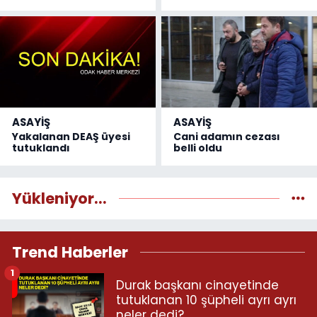
ASAYİŞ
ASAYİŞ
Yakalanan DEAŞ üyesi
Cani adamın cezası
tutuklandı
belli oldu
Yükleniyor...
Trend Haberler
1
Durak başkanı cinayetinde
tutuklanan 10 şüpheli ayrı ayrı
neler dedi?