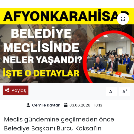
SPOR
11:11 MANŞET
Paylaş
-
+
A
A
Cemile Kaytan
03.06.2026 - 10:13
Meclis gündemine geçilmeden önce
Belediye Başkanı Burcu Köksal’ın