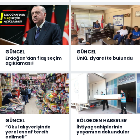
GÜNCEL
GÜNCEL
Erdoğan’dan flaş seçim
Ünlü, ziyarette bulundu
açıklaması!
GÜNCEL
BÖLGEDEN HABERLER
“Okul alışverişinde
İhtiyaç sahiplerinin
yerel esnaf tercih
yaşamına dokundular
edilmeli”