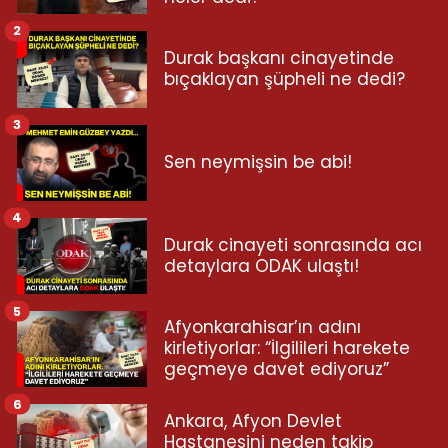
2
Durak başkanı cinayetinde
bıçaklayan şüpheli ne dedi?
3
Sen neymişsin be abi!
4
Durak cinayeti sonrasında acı
detaylara ODAK ulaştı!
5
Afyonkarahisar’ın adını
kirletiyorlar: “İlgilileri harekete
geçmeye davet ediyoruz”
6
Ankara, Afyon Devlet
Hastanesini neden takip