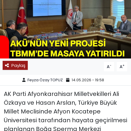
SPOR
11:11 MANŞET
Paylaş
-
+
A
A
Feyza Özay TOPUZ
14.05.2026 - 19:58
AK Parti Afyonkarahisar Milletvekilleri Ali
Özkaya ve Hasan Arslan, Türkiye Büyük
Millet Meclisinde Afyon Kocatepe
Üniversitesi tarafından hayata geçirilmesi
planlanan Boğa Sperma Merkezi