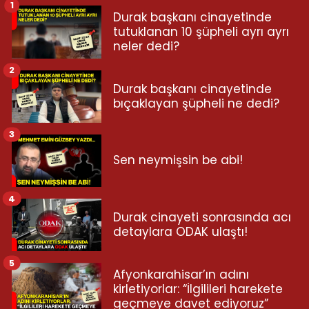
1
Durak başkanı cinayetinde
tutuklanan 10 şüpheli ayrı ayrı
neler dedi?
2
Durak başkanı cinayetinde
bıçaklayan şüpheli ne dedi?
3
Sen neymişsin be abi!
4
Durak cinayeti sonrasında acı
detaylara ODAK ulaştı!
5
Afyonkarahisar’ın adını
kirletiyorlar: “İlgilileri harekete
geçmeye davet ediyoruz”