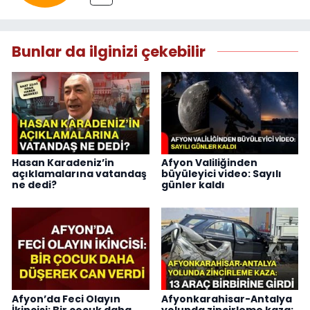
Bunlar da ilginizi çekebilir
Hasan Karadeniz’in
Afyon Valiliğinden
açıklamalarına vatandaş
büyüleyici video: Sayılı
ne dedi?
günler kaldı
Afyon’da Feci Olayın
Afyonkarahisar-Antalya
İkincisi: Bir çocuk daha
yolunda zincirleme kaza: