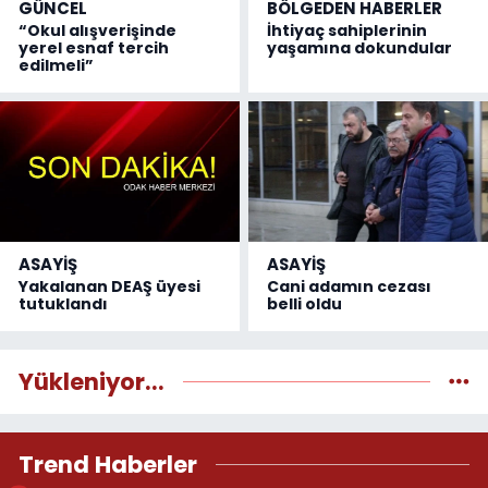
GÜNCEL
BÖLGEDEN HABERLER
“Okul alışverişinde
İhtiyaç sahiplerinin
yerel esnaf tercih
yaşamına dokundular
edilmeli”
ASAYİŞ
ASAYİŞ
Yakalanan DEAŞ üyesi
Cani adamın cezası
tutuklandı
belli oldu
Yükleniyor...
Trend Haberler