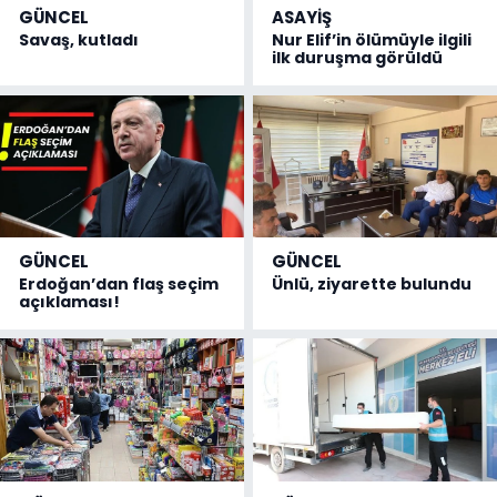
GÜNCEL
ASAYİŞ
Savaş, kutladı
Nur Elif’in ölümüyle ilgili
ilk duruşma görüldü
GÜNCEL
GÜNCEL
Erdoğan’dan flaş seçim
Ünlü, ziyarette bulundu
açıklaması!