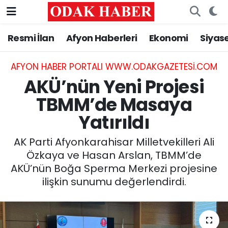
Resmi İlan
Afyon Haberleri
Ekonomi
Siyas
AFYONKARAHİSAR HABERLERİ
Nöbetçi Eczaneler
Resmi İlan
Hava Durumu
AFYON HABER PORTALI WWW.ODAKGAZETESI.COM
AKÜ’nün Yeni Projesi
ASAYİŞ
Trafik Durumu
TBMM’de Masaya
Yatırıldı
GÜNCEL
Süper Lig Puan Durumu ve Fikstür
AK Parti Afyonkarahisar Milletvekilleri Ali
SİYASET
Tüm Manşetler
Özkaya ve Hasan Arslan, TBMM’de
AKÜ’nün Boğa Sperma Merkezi projesine
EĞİTİM
Son Dakika Haberleri
ilişkin sunumu değerlendirdi.
MAGAZİN
Haber Arşivi
SAĞLIK