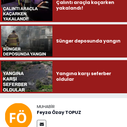
Çalıntı araçla kaçarken
yakalandı!
Sünger deposunda yangın
Yangına karşı seferber
oldular
MUHABIR
Feyza Özay TOPUZ