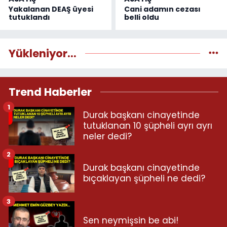
Yakalanan DEAŞ üyesi
Cani adamın cezası
tutuklandı
belli oldu
Yükleniyor...
Trend Haberler
1
Durak başkanı cinayetinde
tutuklanan 10 şüpheli ayrı ayrı
neler dedi?
2
Durak başkanı cinayetinde
bıçaklayan şüpheli ne dedi?
3
Sen neymişsin be abi!