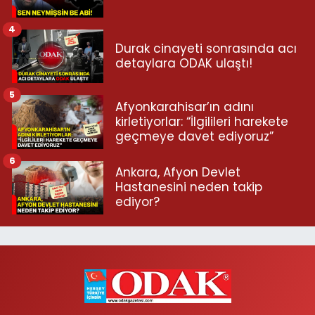
4
Durak cinayeti sonrasında acı
detaylara ODAK ulaştı!
5
Afyonkarahisar’ın adını
kirletiyorlar: “İlgilileri harekete
geçmeye davet ediyoruz”
6
Ankara, Afyon Devlet
Hastanesini neden takip
ediyor?