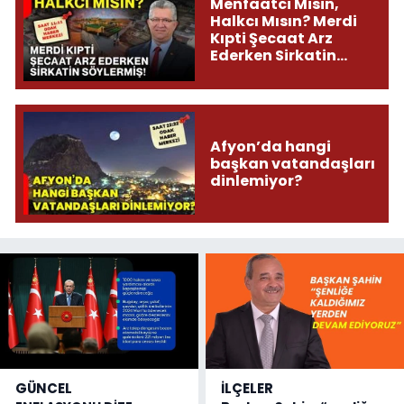
Menfaatci Misin,
Halkcı Mısın? Merdi
Kıpti Şecaat Arz
Ederken Sirkatin
Söylermiş!
Afyon’da hangi
başkan vatandaşları
dinlemiyor?
GÜNCEL
İLÇELER