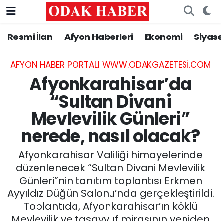
Resmi İlan
Afyon Haberleri
Ekonomi
Siyas
AFYONKARAHİSAR HABERLERİ
Nöbetçi Eczaneler
Resmi İlan
Hava Durumu
AFYON HABER PORTALI WWW.ODAKGAZETESI.COM
Afyonkarahisar’da
ASAYİŞ
Trafik Durumu
“Sultan Divani
Mevlevilik Günleri”
GÜNCEL
Süper Lig Puan Durumu ve Fikstür
nerede, nasıl olacak?
SİYASET
Tüm Manşetler
Afyonkarahisar Valiliği himayelerinde
EĞİTİM
Son Dakika Haberleri
düzenlenecek “Sultan Divani Mevlevilik
Günleri”nin tanıtım toplantısı Erkmen
MAGAZİN
Haber Arşivi
Ayyıldız Düğün Salonu’nda gerçekleştirildi.
Toplantıda, Afyonkarahisar’ın köklü
SAĞLIK
Mevlevilik ve tasavvuf mirasının yeniden