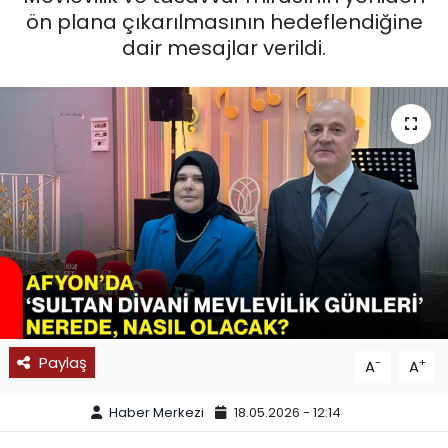
ön plana çıkarılmasının hedeflendiğine
SPOR
dair mesajlar verildi.
11:11 MANŞET
Paylaş
-
+
A
A
Haber Merkezi
18.05.2026 - 12:14