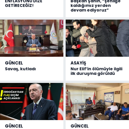
ENFLASYONU DİZE
Başkan Şahin, “şenliğe
GETİRECEĞİZ!
kaldığımız yerden
devam ediyoruz”
GÜNCEL
ASAYİŞ
Savaş, kutladı
Nur Elif’in ölümüyle ilgili
ilk duruşma görüldü
GÜNCEL
GÜNCEL