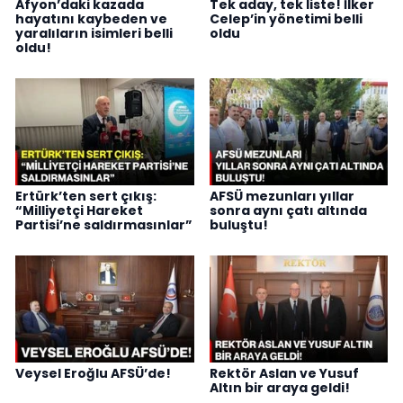
Afyon’daki kazada
Tek aday, tek liste! İlker
hayatını kaybeden ve
Celep’in yönetimi belli
yaralıların isimleri belli
oldu
oldu!
Ertürk’ten sert çıkış:
AFSÜ mezunları yıllar
“Milliyetçi Hareket
sonra aynı çatı altında
Partisi’ne saldırmasınlar”
buluştu!
Veysel Eroğlu AFSÜ’de!
Rektör Aslan ve Yusuf
Altın bir araya geldi!