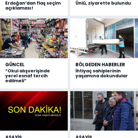
Erdoğan’dan flaş seçim
Ünlü, ziyarette bulundu
açıklaması!
GÜNCEL
BÖLGEDEN HABERLER
“Okul alışverişinde
İhtiyaç sahiplerinin
yerel esnaf tercih
yaşamına dokundular
edilmeli”
ASAYİŞ
ASAYİŞ