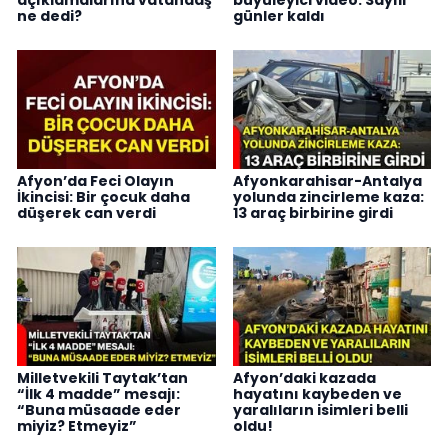
açıklamalarına vatandaş
büyüleyici video: Sayılı
ne dedi?
günler kaldı
Afyon’da Feci Olayın
Afyonkarahisar-Antalya
İkincisi: Bir çocuk daha
yolunda zincirleme kaza:
düşerek can verdi
13 araç birbirine girdi
Milletvekili Taytak’tan
Afyon’daki kazada
“İlk 4 madde” mesajı:
hayatını kaybeden ve
“Buna müsaade eder
yaralıların isimleri belli
miyiz? Etmeyiz”
oldu!