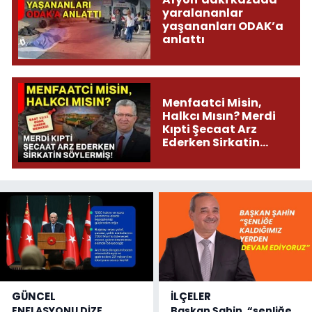
yaralananlar
yaşananları ODAK’a
anlattı
Menfaatci Misin,
Halkcı Mısın? Merdi
Kıpti Şecaat Arz
Ederken Sirkatin
Söylermiş!
GÜNCEL
İLÇELER
ENFLASYONU DİZE
Başkan Şahin, “şenliğe