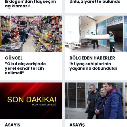
Erdoğan’dan flaş seçim
Ünlü, ziyarette bulundu
açıklaması!
GÜNCEL
BÖLGEDEN HABERLER
“Okul alışverişinde
İhtiyaç sahiplerinin
yerel esnaf tercih
yaşamına dokundular
edilmeli”
ASAYİŞ
ASAYİŞ