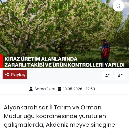
SPOR
11:11 MANŞET
Paylaş
-
+
A
A
Sema Ekici
18.05.2026 - 12:53
Afyonkarahisar İl Tarım ve Orman
Müdürlüğü koordinesinde yürütülen
çalışmalarda, Akdeniz meyve sineğine