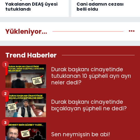
Yakalanan DEAŞ üyesi
Cani adamın cezası
tutuklandı
belli oldu
Yükleniyor...
Trend Haberler
1
Durak başkanı cinayetinde
tutuklanan 10 şüpheli ayrı ayrı
neler dedi?
2
Durak başkanı cinayetinde
bıçaklayan şüpheli ne dedi?
3
Sen neymişsin be abi!