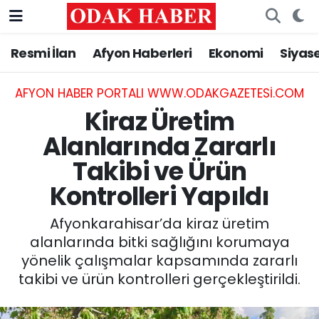
Resmi İlan
Afyon Haberleri
Ekonomi
Siyas
AFYONKARAHİSAR HABERLERİ
Nöbetçi Eczaneler
Resmi İlan
Hava Durumu
AFYON HABER PORTALI WWW.ODAKGAZETESI.COM
Kiraz Üretim
ASAYİŞ
Trafik Durumu
Alanlarında Zararlı
Takibi ve Ürün
GÜNCEL
Süper Lig Puan Durumu ve Fikstür
Kontrolleri Yapıldı
SİYASET
Tüm Manşetler
Afyonkarahisar’da kiraz üretim
EĞİTİM
Son Dakika Haberleri
alanlarında bitki sağlığını korumaya
yönelik çalışmalar kapsamında zararlı
MAGAZİN
Haber Arşivi
takibi ve ürün kontrolleri gerçekleştirildi.
SAĞLIK