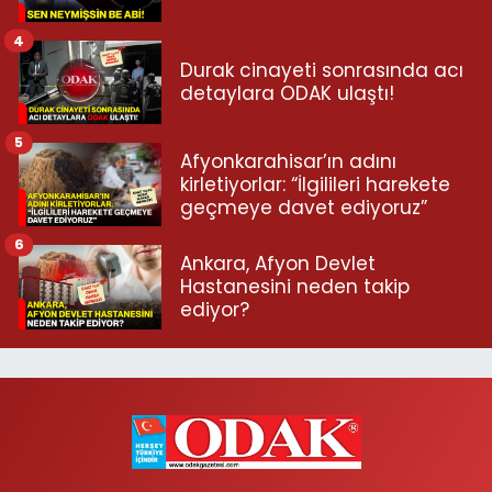
4
Durak cinayeti sonrasında acı
detaylara ODAK ulaştı!
5
Afyonkarahisar’ın adını
kirletiyorlar: “İlgilileri harekete
geçmeye davet ediyoruz”
6
Ankara, Afyon Devlet
Hastanesini neden takip
ediyor?