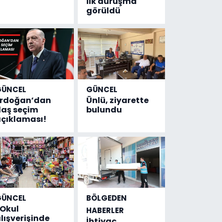
ilk duruşma
görüldü
GÜNCEL
GÜNCEL
Erdoğan’dan
Ünlü, ziyarette
laş seçim
bulundu
çıklaması!
GÜNCEL
BÖLGEDEN
Okul
HABERLER
lışverişinde
İhtiyaç