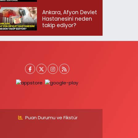
geçmeye davet
ediyoruz”
Ankara, Afyon Devlet
Hastanesini neden
takip ediyor?
Puan Durumu ve Fikstür