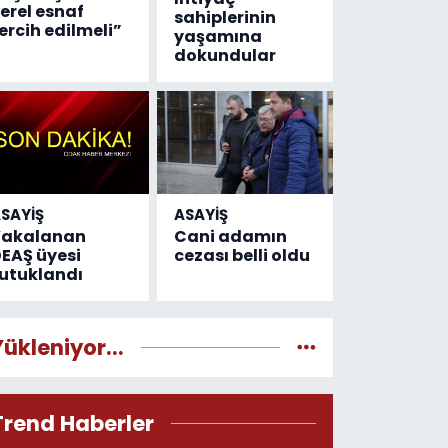
erel esnaf
sahiplerinin
ercih edilmeli”
yaşamına
dokundular
SAYİŞ
ASAYİŞ
Yakalanan
Cani adamın
EAŞ üyesi
cezası belli oldu
utuklandı
Yükleniyor...
Trend Haberler