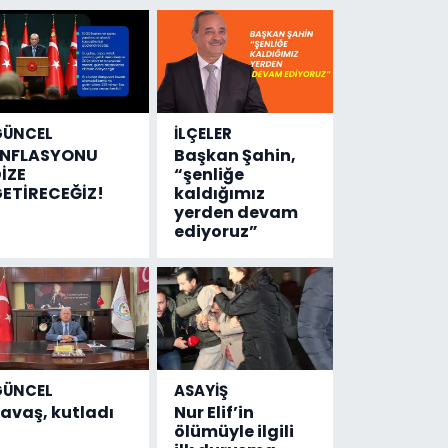
GÜNCEL
İLÇELER
ENFLASYONU
Başkan Şahin,
İZE
“şenliğe
ETİRECEĞİZ!
kaldığımız
yerden devam
ediyoruz”
GÜNCEL
ASAYİŞ
avaş, kutladı
Nur Elif’in
ölümüyle ilgili