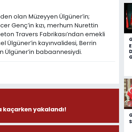
nden olan Müzeyyen Ülgüner’in;
r Genç’in kızı, merhum Nurettin
 Beton Travers Fabrikası’ndan emekli
l Ülgüner’in kayınvalidesi, Berrin
in Ülgüner’in babaannesiydi.
D
G
la kaçarken yakalandı!
S