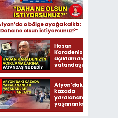
Afyon’da o bölge ayağa kalktı:
“Daha ne olsun istiyorsunuz?”
Hasan
Karadeniz’in
açıklamalarına
vatandaş ne
dedi?
Afyon’daki
kazada
yaralananlar
yaşananları
ODAK’a
anlattı