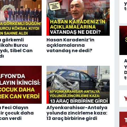
y
t
 görkemli
Hasan Karadeniz’in
ikahı Burcu
açıklamalarına
ydı, Sibel Can
vatandaş ne dedi?
dı
A
D
t
 Feci Olayın
Afyonkarahisar-Antalya
 Bir çocuk daha
yolunda zincirleme kaza:
can verdi
13 araç birbirine girdi