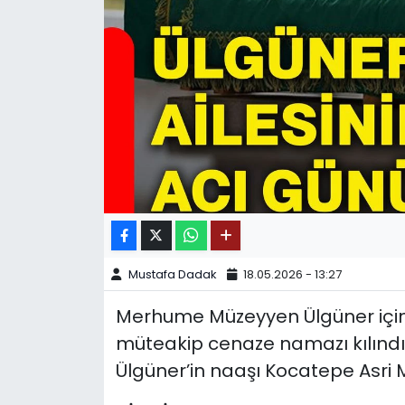
SPOR
11:11 MANŞET
Mustafa Dadak
18.05.2026 - 13:27
Merhume Müzeyyen Ülgüner içi
müteakip cenaze namazı kılındı
Ülgüner’in naaşı Kocatepe Asri M