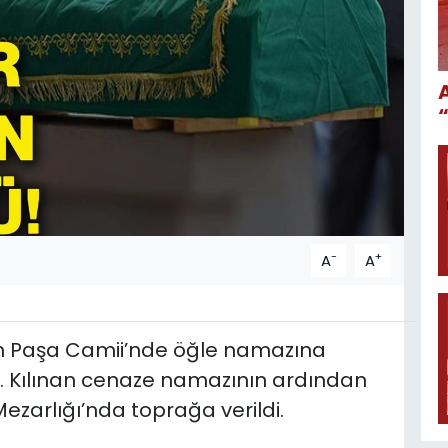
-
+
A
A
n Paşa Camii’nde öğle namazına
. Kılınan cenaze namazının ardından
ezarlığı’nda toprağa verildi.