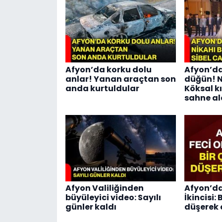
Afyon’da korku dolu
Afyon’da
anlar! Yanan araçtan son
düğün! N
anda kurtuldular
Köksal kı
sahne al
Afyon Valiliğinden
Afyon’da
büyüleyici video: Sayılı
İkincisi:
günler kaldı
düşerek 