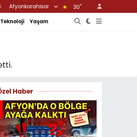
Afyonkarahisar
°
30
8
2
Teknoloji
Yaşam
8
0
4
tti.
Özel Haber