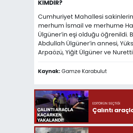
KİMDİR?
Cumhuriyet Mahallesi sakinleri
merhum İsmail ve merhume Hace
Ülgüner’in eşi olduğu öğrenildi.
Abdullah Ülgüner’in annesi, Yükse
Arpaözü, Yiğit Ülgüner ve Nurett
Kaynak:
Gamze Karabulut
EDITÖRÜN SEÇTIĞI
Çalıntı araç