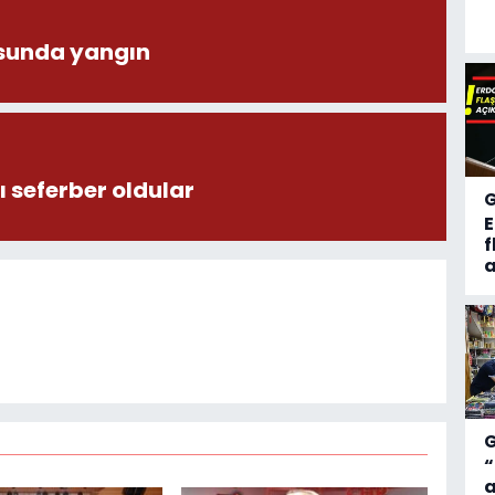
sunda yangın
 seferber oldular
f
a
“
a