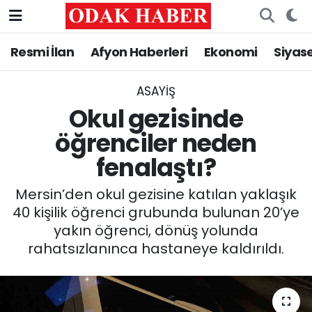
Resmi İlan
Afyon Haberleri
Ekonomi
Siyas
AFYONKARAHİSAR HABERLERİ
Nöbetçi Eczaneler
Resmi İlan
Hava Durumu
ASAYİŞ
Okul gezisinde
ASAYİŞ
Trafik Durumu
öğrenciler neden
fenalaştı?
GÜNCEL
Süper Lig Puan Durumu ve Fikstür
Mersin’den okul gezisine katılan yaklaşık
SİYASET
Tüm Manşetler
40 kişilik öğrenci grubunda bulunan 20’ye
yakın öğrenci, dönüş yolunda
EĞİTİM
Son Dakika Haberleri
rahatsızlanınca hastaneye kaldırıldı.
MAGAZİN
Haber Arşivi
SAĞLIK