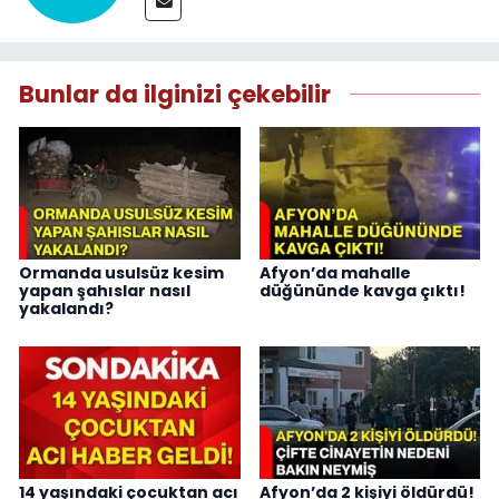
Bunlar da ilginizi çekebilir
Ormanda usulsüz kesim
Afyon’da mahalle
yapan şahıslar nasıl
düğününde kavga çıktı!
yakalandı?
14 yaşındaki çocuktan acı
Afyon’da 2 kişiyi öldürdü!