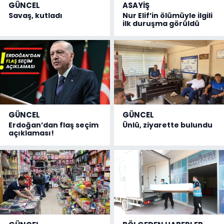
GÜNCEL
ASAYİŞ
Savaş, kutladı
Nur Elif’in ölümüyle ilgili
ilk duruşma görüldü
GÜNCEL
GÜNCEL
Erdoğan’dan flaş seçim
Ünlü, ziyarette bulundu
açıklaması!