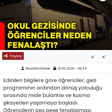
SPOR
11:11 MANŞET
Paylaş
-
+
A
A
Mustafa Dadak
19.05.2026 - 08:34
Edinilen bilgilere göre öğrenciler, gezi
programının ardından dönüş yolculuğu
sırasında mide bulantısı ve kusma
şikayetleri yaşamaya başladı.
Öğrencilerin peş peşe fenalaşması