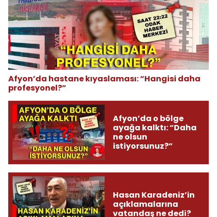
Afyon’da hastane kıyaslaması: “Hangisi daha
profesyonel?”
Afyon’da o bölge
ayağa kalktı: “Daha
ne olsun
istiyorsunuz?”
Hasan Karadeniz’in
açıklamalarına
vatandaş ne dedi?