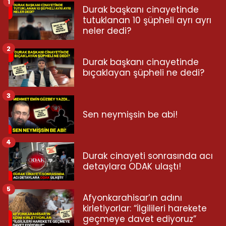
1
Durak başkanı cinayetinde
tutuklanan 10 şüpheli ayrı ayrı
neler dedi?
2
Durak başkanı cinayetinde
bıçaklayan şüpheli ne dedi?
3
Sen neymişsin be abi!
4
Durak cinayeti sonrasında acı
detaylara ODAK ulaştı!
5
Afyonkarahisar’ın adını
kirletiyorlar: “İlgilileri harekete
geçmeye davet ediyoruz”