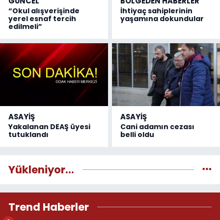
GÜNCEL
BÖLGEDEN HABERLER
“Okul alışverişinde
İhtiyaç sahiplerinin
yerel esnaf tercih
yaşamına dokundular
edilmeli”
ASAYİŞ
ASAYİŞ
Yakalanan DEAŞ üyesi
Cani adamın cezası
tutuklandı
belli oldu
Yükleniyor...
Trend Haberler