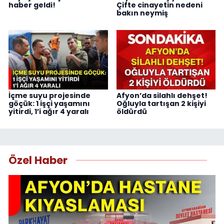
haber geldi!
Çifte cinayetin nedeni
bakın neymiş
İçme suyu projesinde
Afyon’da silahlı dehşet!
göçük: 1 işçi yaşamını
Oğluyla tartışan 2 kişiyi
yitirdi, 1’i ağır 4 yaralı
öldürdü
Özel Haber