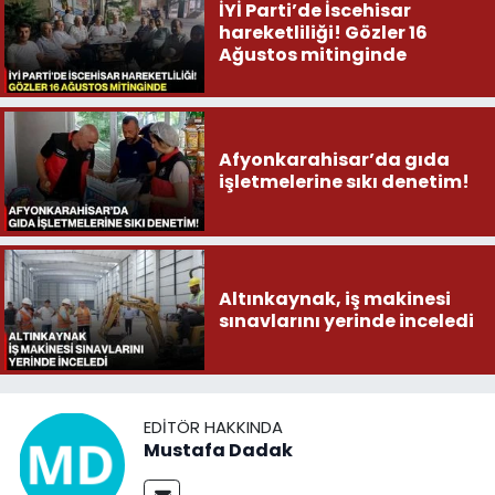
İYİ Parti’de İscehisar
hareketliliği! Gözler 16
Ağustos mitinginde
Afyonkarahisar’da gıda
işletmelerine sıkı denetim!
Altınkaynak, iş makinesi
sınavlarını yerinde inceledi
EDITÖR HAKKINDA
Mustafa Dadak