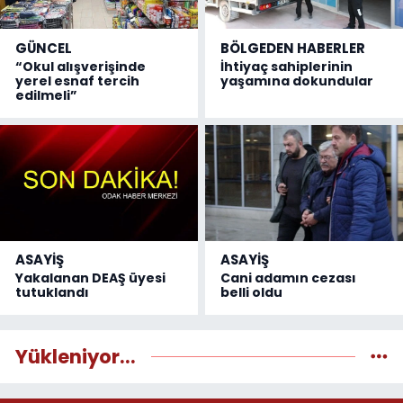
GÜNCEL
BÖLGEDEN HABERLER
“Okul alışverişinde
İhtiyaç sahiplerinin
yerel esnaf tercih
yaşamına dokundular
edilmeli”
ASAYİŞ
ASAYİŞ
Yakalanan DEAŞ üyesi
Cani adamın cezası
tutuklandı
belli oldu
Yükleniyor...