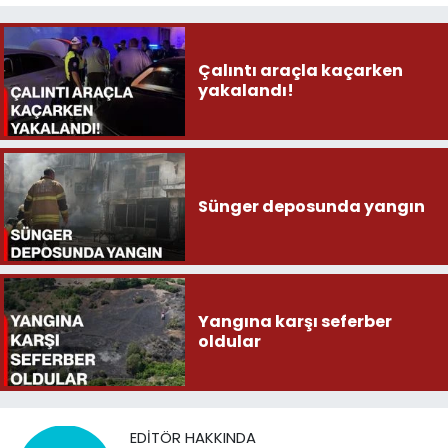
Çalıntı araçla kaçarken
yakalandı!
Sünger deposunda yangın
Yangına karşı seferber
oldular
EDITÖR HAKKINDA