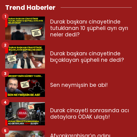
Trend Haberler
1
Durak başkanı cinayetinde
tutuklanan 10 şüpheli ayrı ayrı
neler dedi?
2
Durak başkanı cinayetinde
bıçaklayan şüpheli ne dedi?
3
Sen neymişsin be abi!
4
Durak cinayeti sonrasında acı
detaylara ODAK ulaştı!
5
Afyonkarahisar’ın adını