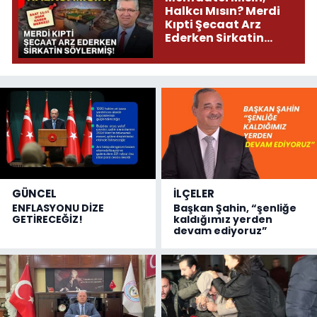
Halkcı Mısın? Merdi
Kıpti Şecaat Arz
Ederken Sirkatin
Söylermiş!
GÜNCEL
İLÇELER
ENFLASYONU DİZE
Başkan Şahin, “şenliğe
GETİRECEĞİZ!
kaldığımız yerden
devam ediyoruz”