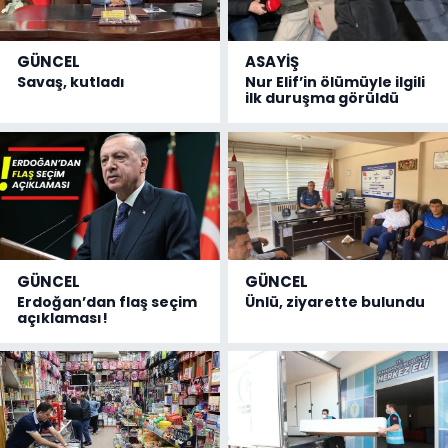
GÜNCEL
ASAYİŞ
Savaş, kutladı
Nur Elif’in ölümüyle ilgili
ilk duruşma görüldü
GÜNCEL
GÜNCEL
Erdoğan’dan flaş seçim
Ünlü, ziyarette bulundu
açıklaması!