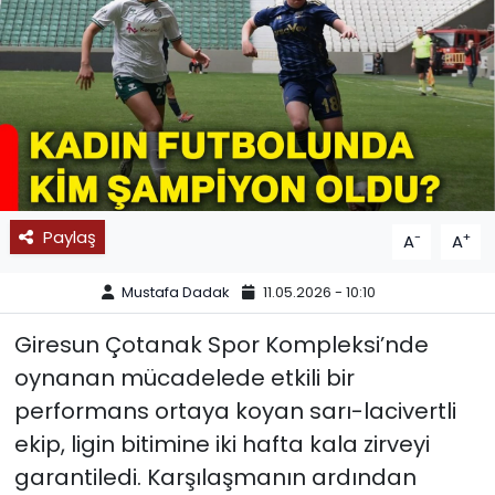
SPOR
11:11 MANŞET
Paylaş
-
+
A
A
Mustafa Dadak
11.05.2026 - 10:10
Giresun Çotanak Spor Kompleksi’nde
oynanan mücadelede etkili bir
performans ortaya koyan sarı-lacivertli
ekip, ligin bitimine iki hafta kala zirveyi
garantiledi. Karşılaşmanın ardından