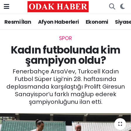
Resmi İlan
Afyon Haberleri
Ekonomi
Siyas
AFYONKARAHİSAR HABERLERİ
Nöbetçi Eczaneler
Resmi İlan
Hava Durumu
SPOR
Kadın futbolunda kim
ASAYİŞ
Trafik Durumu
şampiyon oldu?
GÜNCEL
Süper Lig Puan Durumu ve Fikstür
Fenerbahçe ArsaVev, Turkcell Kadın
Futbol Süper Ligi’nin 28. haftasında
SİYASET
Tüm Manşetler
deplasmanda karşılaştığı Prolift Giresun
Sanayispor’u farklı mağlup ederek
EĞİTİM
Son Dakika Haberleri
şampiyonluğunu ilan etti.
MAGAZİN
Haber Arşivi
SAĞLIK