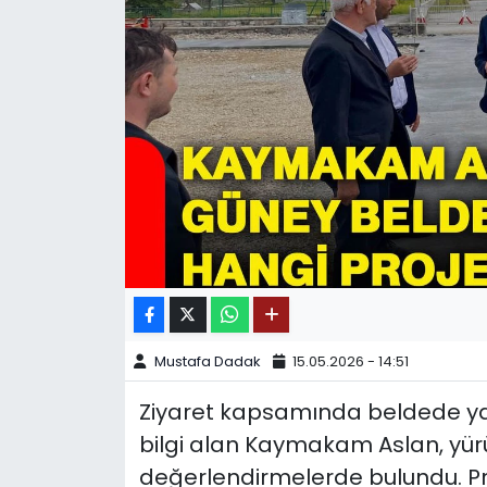
SPOR
11:11 MANŞET
Mustafa Dadak
15.05.2026 - 14:51
Ziyaret kapsamında beldede y
bilgi alan Kaymakam Aslan, yürüt
değerlendirmelerde bulundu.