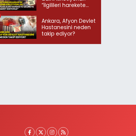
“İlgilileri harekete
geçmeye davet
ediyoruz”
Ankara, Afyon Devlet
Hastanesini neden
takip ediyor?