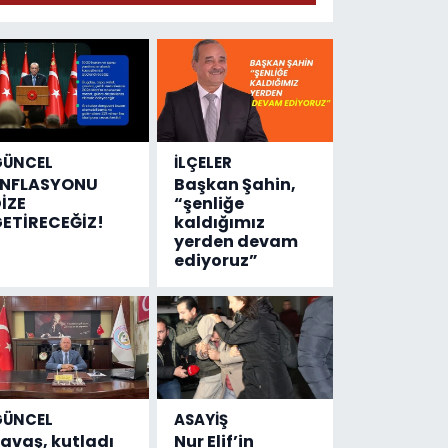
geldi!
Emniyete
4,5 milyon
liralık
destek
çıktı
GÜNCEL
İLÇELER
ENFLASYONU
Başkan Şahin,
İZE
“şenliğe
ETİRECEĞİZ!
kaldığımız
yerden devam
ediyoruz”
GÜNCEL
ASAYİŞ
avaş, kutladı
Nur Elif’in