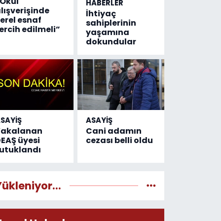
Okul
HABERLER
lışverişinde
İhtiyaç
erel esnaf
sahiplerinin
ercih edilmeli”
yaşamına
dokundular
SAYİŞ
ASAYİŞ
Yakalanan
Cani adamın
EAŞ üyesi
cezası belli oldu
utuklandı
Yükleniyor...