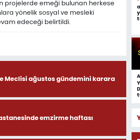
“
nan projelerde emeği bulunan herkese
a
nlara yönelik sosyal ve mesleki
y
t
am edeceği belirtildi.
A
ye Meclisi ağustos gündemini karara
D
t
astanesinde emzirme haftası