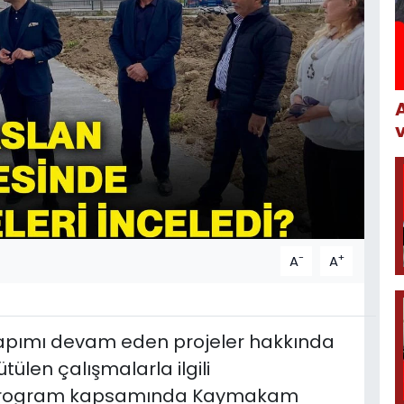
-
+
A
A
apımı devam eden projeler hakkında
ülen çalışmalarla ilgili
 Program kapsamında Kaymakam