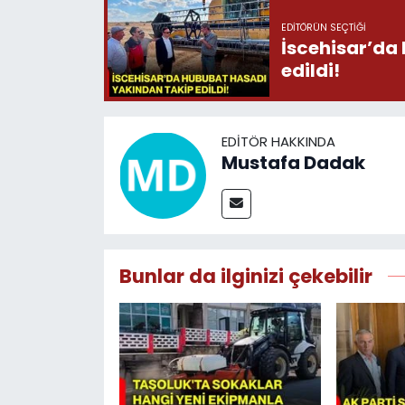
EDITÖRÜN SEÇTIĞI
İscehisar’da
edildi!
EDITÖR HAKKINDA
Mustafa Dadak
Bunlar da ilginizi çekebilir