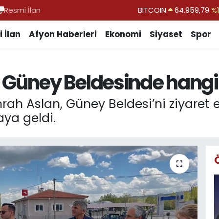
Resmi İlan
DOLAR
47,7436
%0.
EURO
55,2510
%0.
 İlan
Afyon Haberleri
Ekonomi
Siyaset
Spor
STERLİN
64,4811
%0.
GRAM ALTIN
6660.55
%0.
ney Beldesinde hangi pr
BİST100
13.779
%-
 Aslan, Güney Beldesi’ni ziyaret 
aya geldi.