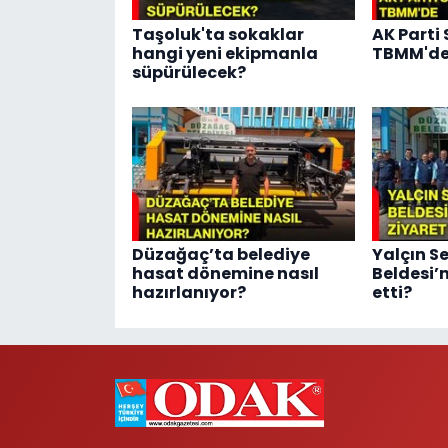
Taşoluk'ta sokaklar
AK Parti
hangi yeni ekipmanla
TBMM'd
süpürülecek?
Düzağaç’ta belediye
Yalçın S
hasat dönemine nasıl
Beldesi’
hazırlanıyor?
etti?