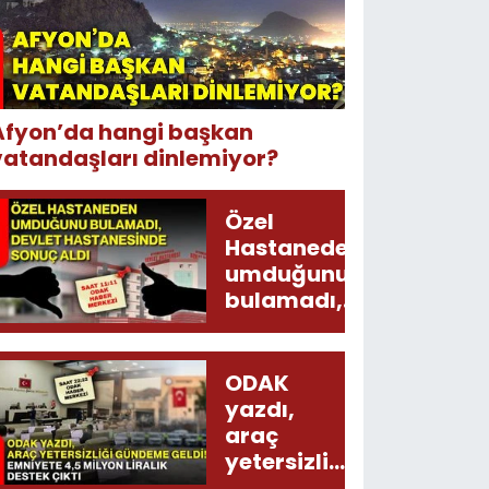
Afyon’da hangi başkan
vatandaşları dinlemiyor?
Özel
Hastaneden
umduğunu
bulamadı,
Devlet
Hastanesinde
sonuç aldı
ODAK
yazdı,
araç
yetersizliği
gündeme