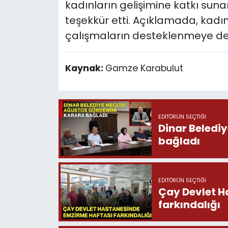
kadınların gelişimine katkı su
teşekkür etti. Açıklamada, kadı
çalışmaların desteklenmeye dev
Kaynak:
Gamze Karabulut
EDITÖRÜN SEÇTIĞI
Dinar Beledi
bağladı
EDITÖRÜN SEÇTIĞI
Çay Devlet H
farkındalığı