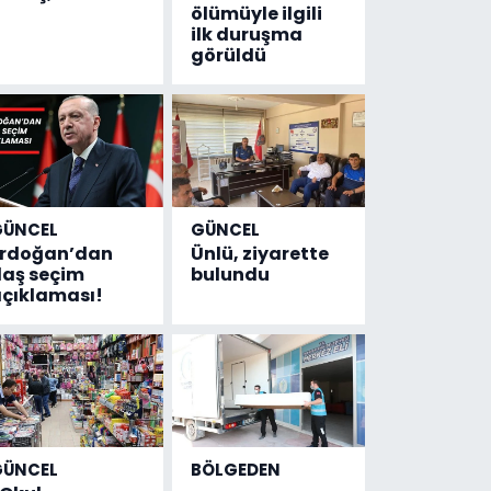
ölümüyle ilgili
ilk duruşma
görüldü
GÜNCEL
GÜNCEL
Erdoğan’dan
Ünlü, ziyarette
laş seçim
bulundu
çıklaması!
GÜNCEL
BÖLGEDEN