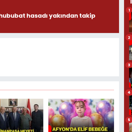
1
 hububat hasadı yakından takip
2
3
4
5