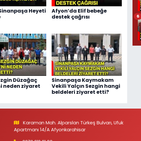
 Sinanpaşa Heyeti
Afyon’da Elif bebeğe
e
destek çağrısı
6
ezgin Düzağaç
Sinanpaşa Kaymakam
ni neden ziyaret
Vekili Yalçın Sezgin hangi
beldeleri ziyaret etti?
Karaman Mah. Alparslan Türkeş Bulvarı, Ufuk
Apartmanı 14/A Afyonkarahisar