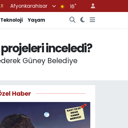
Afyonkarahisar
°
16
18
32
Teknoloji
Yaşam
38
03
ojeleri inceledi?
14
ederek Güney Belediye
Özel Haber