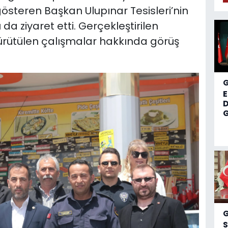
österen Başkan Ulupınar Tesisleri’nin
da ziyaret etti. Gerçekleştirilen
e yürütülen çalışmalar hakkında görüş
D
G
S