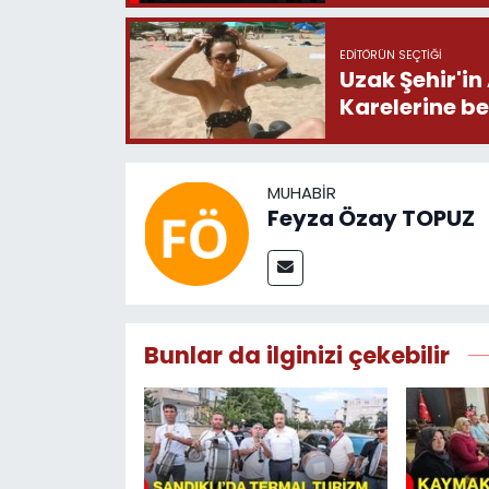
EDITÖRÜN SEÇTIĞI
Uzak Şehir'in
Karelerine b
MUHABIR
Feyza Özay TOPUZ
Bunlar da ilginizi çekebilir