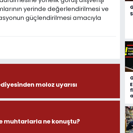
ürdürülmesine yönelik görüş alışverişi
umlarının yerinde değerlendirilmesi ve
S
nasyonun güçlendirilmesi amacıyla
ediyesinden moloz uyarısı
f
a
 muhtarlarla ne konuştu?