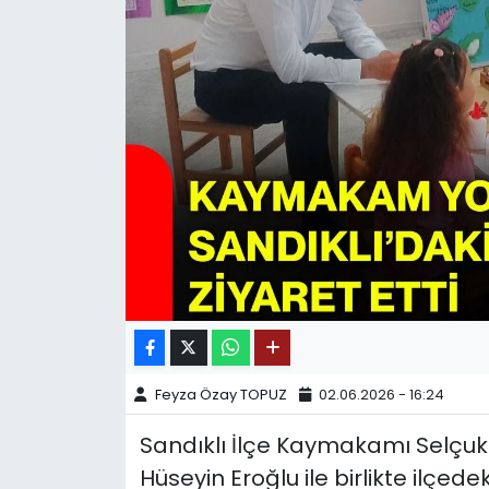
SPOR
11:11 MANŞET
Feyza Özay TOPUZ
02.06.2026 - 16:24
Sandıklı İlçe Kaymakamı Selçuk 
Hüseyin Eroğlu ile birlikte ilçed