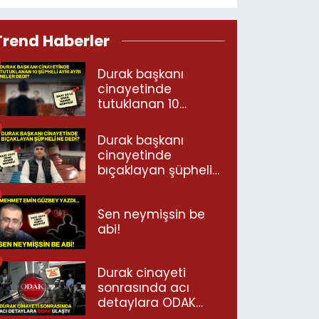
Trend Haberler
Durak başkanı
cinayetinde
tutuklanan 10
şüpheli ayrı ayrı
neler dedi?
Durak başkanı
cinayetinde
bıçaklayan şüpheli
ne dedi?
Sen neymişsin be
abi!
Durak cinayeti
sonrasında acı
detaylara ODAK
ulaştı!