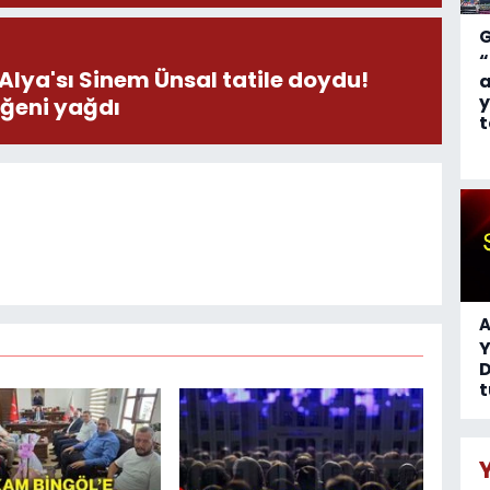
“
 Alya'sı Sinem Ünsal tatile doydu!
a
y
eğeni yağdı
t
A
D
t