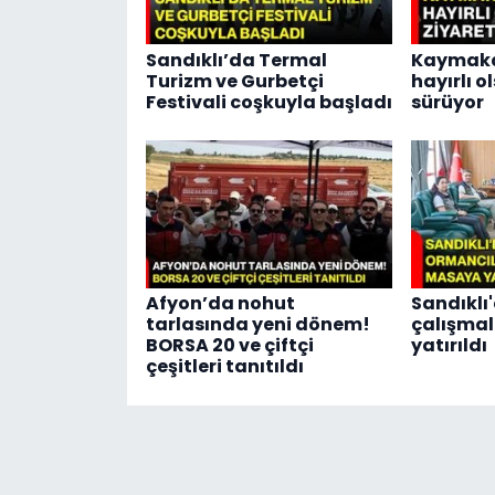
Sandıklı’da Termal
Kaymaka
Turizm ve Gurbetçi
hayırlı o
Festivali coşkuyla başladı
sürüyor
Afyon’da nohut
Sandıklı
tarlasında yeni dönem!
çalışma
BORSA 20 ve çiftçi
yatırıldı
çeşitleri tanıtıldı