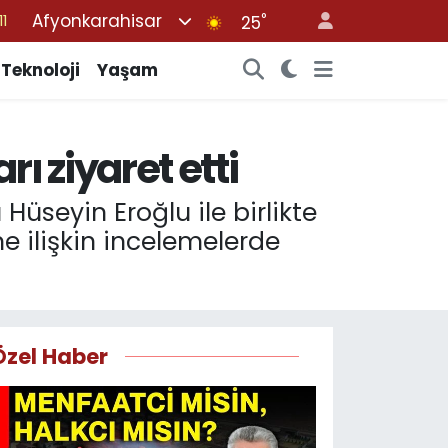
Afyonkarahisar
°
25
8
2
Teknoloji
Yaşam
8
3
 ziyaret etti
4
üseyin Eroğlu ile birlikte
ne ilişkin incelemelerde
Özel Haber