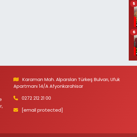
5
6
Karaman Mah. Alparslan Türkeş Bulvarı, Ufuk
Apartmanı 14/A Afyonkarahisar
0272 212 21 00
e
r,
[email protected]