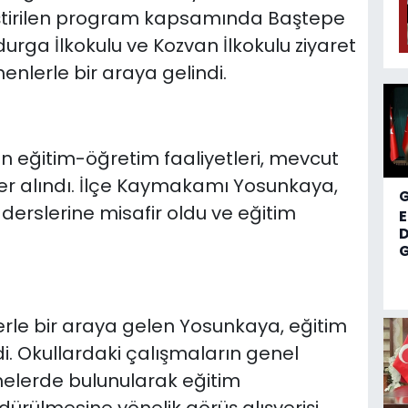
leştirilen program kapsamında Baştepe
durga İlkokulu ve Kozvan İlkokulu ziyaret
enlerle bir araya gelindi.
en eğitim-öğretim faaliyetleri, mevcut
giler alındı. İlçe Kaymakamı Yosunkaya,
 derslerine misafir oldu ve eğitim
D
G
le bir araya gelen Yosunkaya, eğitim
. Okullardaki çalışmaların genel
lerde bulunularak eğitim