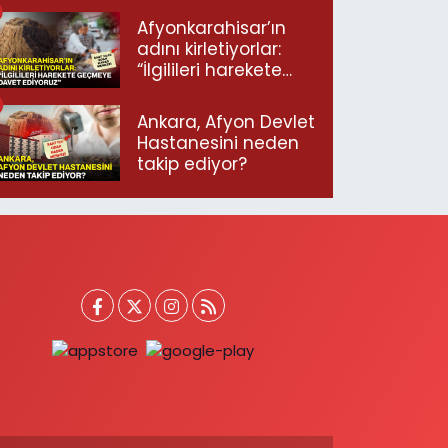
Afyonkarahisar’ın
adını kirletiyorlar:
“İlgilileri harekete
geçmeye davet
ediyoruz”
Ankara, Afyon Devlet
Hastanesini neden
takip ediyor?