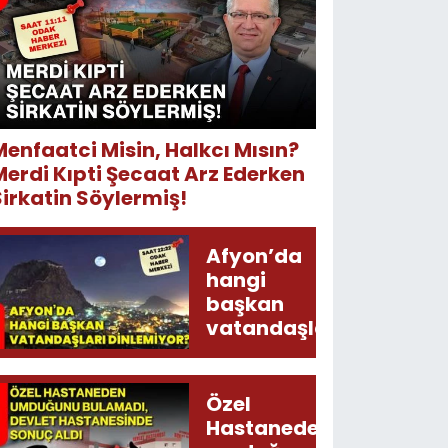
Menfaatci Misin, Halkcı Mısın?
Merdi Kıpti Şecaat Arz Ederken
Sirkatin Söylermiş!
Afyon’da
hangi
başkan
vatandaşları
dinlemiyor?
Özel
Hastaneden