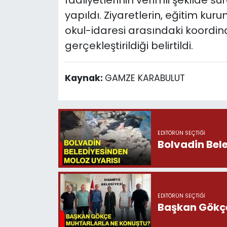
faaliyetlerinin verimli şekilde s
yapıldı. Ziyaretlerin, eğitim kur
okul-idaresi arasındaki koordi
gerçekleştirildiği belirtildi.
Kaynak:
GAMZE KARABULUT
EDITÖRÜN SEÇTIĞI
Bolvadin Bel
EDITÖRÜN SEÇTIĞI
Başkan Gökçe