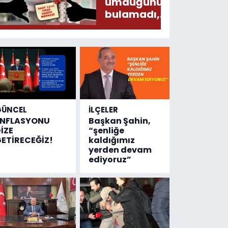
umduğunu
bulamadı,
Devlet
Hastanesinde
sonuç aldı
GÜNCEL
İLÇELER
ENFLASYONU
Başkan Şahin,
İZE
“şenliğe
ETİRECEĞİZ!
kaldığımız
yerden devam
ediyoruz”