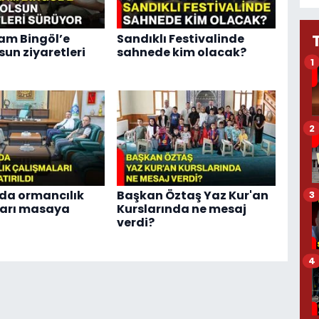
m Bingöl’e
Sandıklı Festivalinde
lsun ziyaretleri
sahnede kim olacak?
1
2
'da ormancılık
Başkan Öztaş Yaz Kur'an
3
ları masaya
Kurslarında ne mesaj
verdi?
4