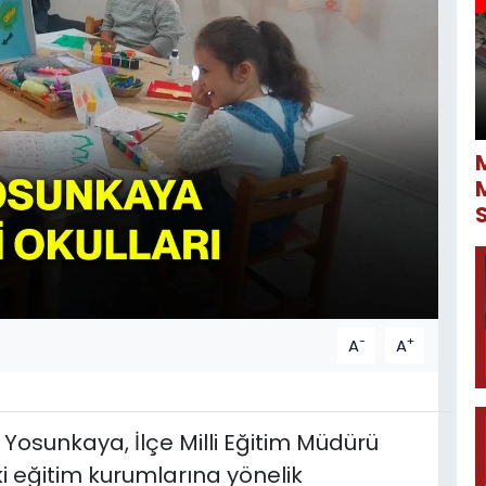
-
+
A
A
Yosunkaya, İlçe Milli Eğitim Müdürü
eki eğitim kurumlarına yönelik