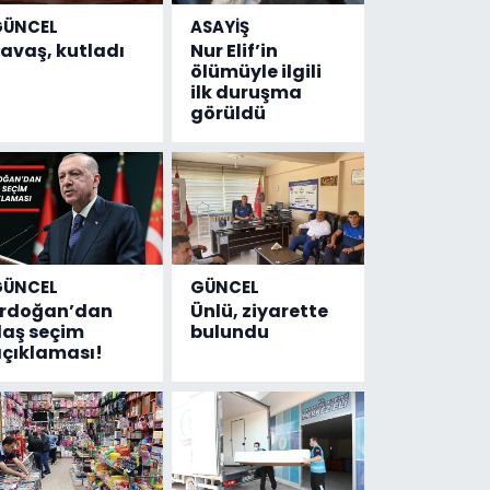
GÜNCEL
ASAYİŞ
avaş, kutladı
Nur Elif’in
ölümüyle ilgili
ilk duruşma
görüldü
GÜNCEL
GÜNCEL
Erdoğan’dan
Ünlü, ziyarette
laş seçim
bulundu
çıklaması!