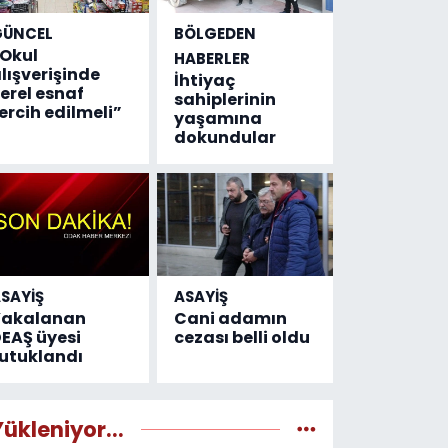
GÜNCEL
BÖLGEDEN
Okul
HABERLER
lışverişinde
İhtiyaç
erel esnaf
sahiplerinin
ercih edilmeli”
yaşamına
dokundular
SAYİŞ
ASAYİŞ
Yakalanan
Cani adamın
EAŞ üyesi
cezası belli oldu
utuklandı
Yükleniyor...