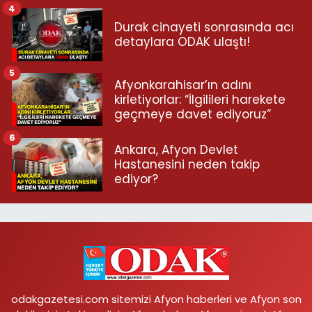
4
Durak cinayeti sonrasında acı
detaylara ODAK ulaştı!
5
Afyonkarahisar’ın adını
kirletiyorlar: “İlgilileri harekete
geçmeye davet ediyoruz”
6
Ankara, Afyon Devlet
Hastanesini neden takip
ediyor?
odakgazetesi.com sitemizi Afyon haberleri ve Afyon son