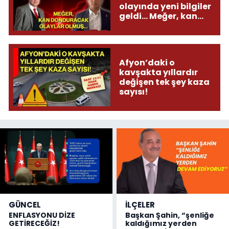
olayında yeni bilgiler
geldi... Meğer, kan
donduracak olaylar
olmuş...
Afyon’daki o
kavşakta yıllardır
değişen tek şey kaza
sayısı!
GÜNCEL
İLÇELER
ENFLASYONU DİZE
Başkan Şahin, “şenliğe
GETİRECEĞİZ!
kaldığımız yerden