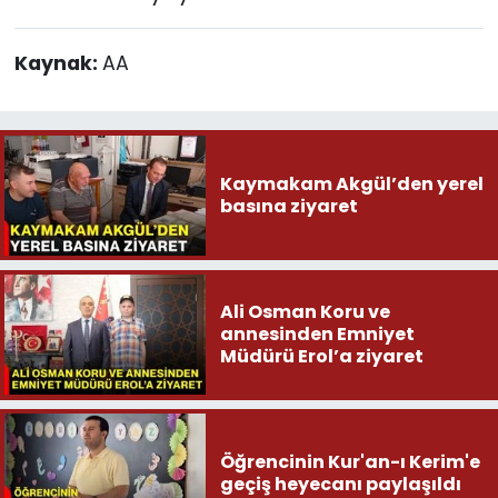
Kaynak:
AA
Kaymakam Akgül’den yerel
basına ziyaret
Ali Osman Koru ve
annesinden Emniyet
Müdürü Erol’a ziyaret
Öğrencinin Kur'an-ı Kerim'e
geçiş heyecanı paylaşıldı