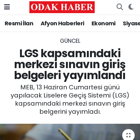
Resmi İlan
Afyon Haberleri
Ekonomi
Siyas
AFYONKARAHİSAR HABERLERİ
Nöbetçi Eczaneler
Resmi İlan
Hava Durumu
GÜNCEL
LGS kapsamındaki
ASAYİŞ
Trafik Durumu
merkezi sınavın giriş
belgeleri yayımlandı
GÜNCEL
Süper Lig Puan Durumu ve Fikstür
MEB, 13 Haziran Cumartesi günü
SİYASET
Tüm Manşetler
yapılacak Liselere Geçiş Sistemi (LGS)
kapsamındaki merkezi sınavın giriş
EĞİTİM
Son Dakika Haberleri
belgerini yayımladı.
MAGAZİN
Haber Arşivi
SAĞLIK