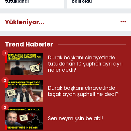
tutuklandı
belli oldu
Yükleniyor...
Trend Haberler
1
Durak başkanı cinayetinde
tutuklanan 10 şüpheli ayrı ayrı
neler dedi?
2
Durak başkanı cinayetinde
bıçaklayan şüpheli ne dedi?
3
Sen neymişsin be abi!