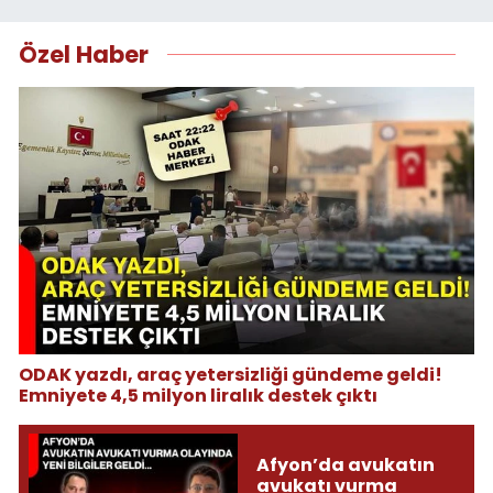
Özel Haber
ODAK yazdı, araç yetersizliği gündeme geldi!
Emniyete 4,5 milyon liralık destek çıktı
Afyon’da avukatın
avukatı vurma