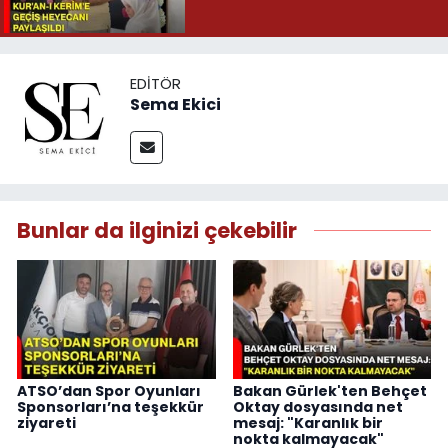
EDITÖR
Sema Ekici
Bunlar da ilginizi çekebilir
ATSO’dan Spor Oyunları
Bakan Gürlek'ten Behçet
Sponsorları’na teşekkür
Oktay dosyasında net
ziyareti
mesaj: "Karanlık bir
nokta kalmayacak"