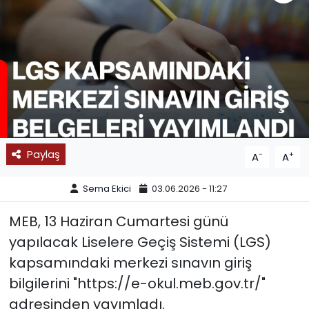
SPOR
11:11 MANŞET
Paylaş
-
+
A
A
Sema Ekici
03.06.2026 - 11:27
MEB, 13 Haziran Cumartesi günü
yapılacak Liselere Geçiş Sistemi (LGS)
kapsamındaki merkezi sınavın giriş
bilgilerini "https://e-okul.meb.gov.tr/"
adresinden yayımladı.