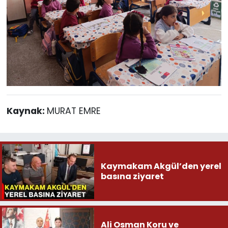
Kaynak:
MURAT EMRE
Kaymakam Akgül’den yerel
basına ziyaret
Ali Osman Koru ve