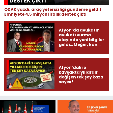
ODAK yazdı, araç yetersizliği gündeme geldi!
Emniyete 4,5 milyon liralık destek çıktı
Afyon’da avukatın
avukatı vurma
olayında yeni bilgiler
geldi... Meğer, kan
donduracak olaylar
olmuş...
Afyon’daki o
kavşakta yıllardır
değişen tek şey kaza
sayısı!