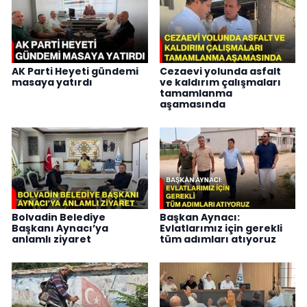
AK Parti Heyeti gündemi
Cezaevi yolunda asfalt
masaya yatırdı
ve kaldırım çalışmaları
tamamlanma
aşamasında
Bolvadin Belediye
Başkan Aynacı:
Başkanı Aynacı’ya
Evlatlarımız için gerekli
anlamlı ziyaret
tüm adımları atıyoruz