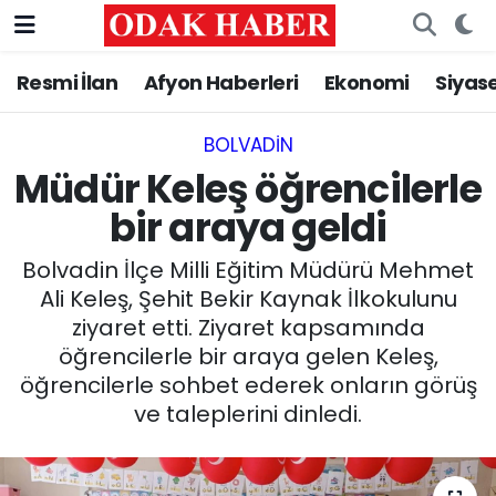
Resmi İlan
Afyon Haberleri
Ekonomi
Siyas
AFYONKARAHİSAR HABERLERİ
Nöbetçi Eczaneler
Resmi İlan
Hava Durumu
BOLVADIN
Müdür Keleş öğrencilerle
ASAYİŞ
Trafik Durumu
bir araya geldi
GÜNCEL
Süper Lig Puan Durumu ve Fikstür
Bolvadin İlçe Milli Eğitim Müdürü Mehmet
Ali Keleş, Şehit Bekir Kaynak İlkokulunu
SİYASET
Tüm Manşetler
ziyaret etti. Ziyaret kapsamında
öğrencilerle bir araya gelen Keleş,
EĞİTİM
Son Dakika Haberleri
öğrencilerle sohbet ederek onların görüş
ve taleplerini dinledi.
MAGAZİN
Haber Arşivi
SAĞLIK