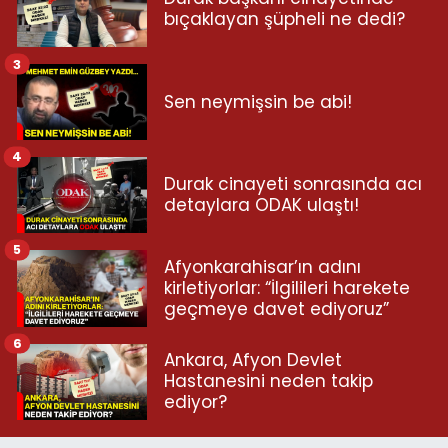
bıçaklayan şüpheli ne dedi?
3
Sen neymişsin be abi!
4
Durak cinayeti sonrasında acı
detaylara ODAK ulaştı!
5
Afyonkarahisar’ın adını
kirletiyorlar: “İlgilileri harekete
geçmeye davet ediyoruz”
6
Ankara, Afyon Devlet
Hastanesini neden takip
ediyor?