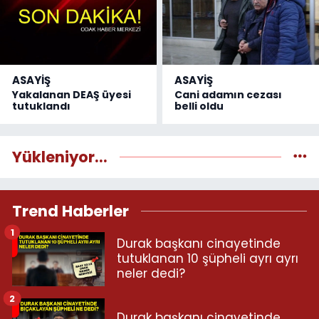
ASAYİŞ
ASAYİŞ
Yakalanan DEAŞ üyesi
Cani adamın cezası
tutuklandı
belli oldu
Yükleniyor...
Trend Haberler
1
Durak başkanı cinayetinde
tutuklanan 10 şüpheli ayrı ayrı
neler dedi?
2
Durak başkanı cinayetinde