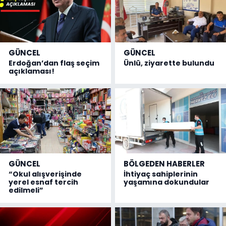
GÜNCEL
GÜNCEL
Erdoğan’dan flaş seçim
Ünlü, ziyarette bulundu
açıklaması!
GÜNCEL
BÖLGEDEN HABERLER
“Okul alışverişinde
İhtiyaç sahiplerinin
yerel esnaf tercih
yaşamına dokundular
edilmeli”