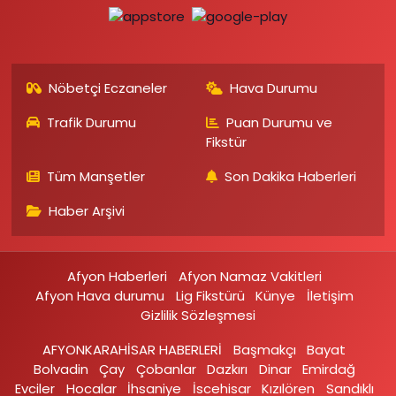
Nöbetçi Eczaneler
Hava Durumu
Trafik Durumu
Puan Durumu ve
Fikstür
Tüm Manşetler
Son Dakika Haberleri
Haber Arşivi
Afyon Haberleri
Afyon Namaz Vakitleri
Afyon Hava durumu
Lig Fikstürü
Künye
İletişim
Gizlilik Sözleşmesi
AFYONKARAHİSAR HABERLERİ
Başmakçı
Bayat
Bolvadin
Çay
Çobanlar
Dazkırı
Dinar
Emirdağ‎
Evciler‎
Hocalar
İhsaniye‎
İscehisar
Kızılören‎
Sandıklı‎