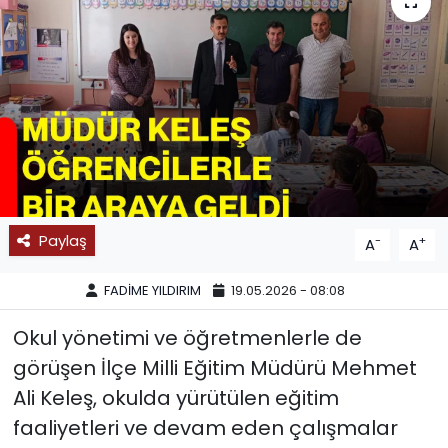
SPOR
11:11 MANŞET
Paylaş
-
+
A
A
FADİME YILDIRIM
19.05.2026 - 08:08
Okul yönetimi ve öğretmenlerle de
görüşen İlçe Milli Eğitim Müdürü Mehmet
Ali Keleş, okulda yürütülen eğitim
faaliyetleri ve devam eden çalışmalar