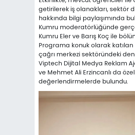
Etkinlikte, mevcut öğrenciler il
getirilerek iş olanakları, sektör 
hakkında bilgi paylaşımında bu
Kumru moderatörlüğünde gerçekl
Kumru Eler ve Barış Koç ile bölü
Programa konuk olarak katılan
çağrı merkezi sektöründeki dene
Viptech Dijital Medya Reklam Aja
ve Mehmet Ali Erzincanlı da öze
değerlendirmelerde bulundu.