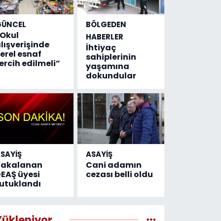
GÜNCEL
BÖLGEDEN
Okul
HABERLER
lışverişinde
İhtiyaç
erel esnaf
sahiplerinin
ercih edilmeli”
yaşamına
dokundular
SAYİŞ
ASAYİŞ
Yakalanan
Cani adamın
EAŞ üyesi
cezası belli oldu
utuklandı
Yükleniyor...