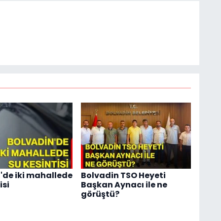
'de iki mahallede
Bolvadin TSO Heyeti
isi
Başkan Aynacı ile ne
görüştü?