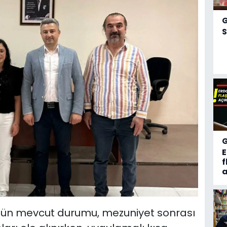
S
f
a
nün mevcut durumu, mezuniyet sonrası