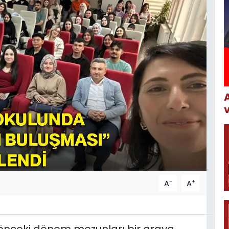
-
+
A
A