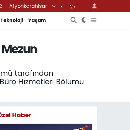
Afyonkarahisar
°
7
27
7
Teknoloji
Yaşam
5
9
i Mezun
9
2
lümü tarafından
“Büro Hizmetleri Bölümü
Özel Haber