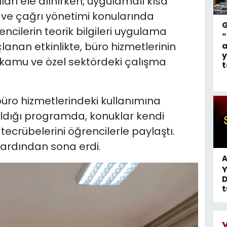
ları ele alınırken, uygulamalı kısa
 ve çağrı yönetimi konularında
ncilerin teorik bilgileri uygulama
“
lanan etkinlikte, büro hizmetlerinin
a
y
e kamu ve özel sektördeki çalışma
t
üro hizmetlerindeki kullanımına
ıldığı programda, konuklar kendi
 tecrübelerini öğrencilerle paylaştı.
 ardından sona erdi.
A
D
t