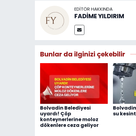
EDITÖR HAKKINDA
FADİME YILDIRIM
Bunlar da ilginizi çekebilir
Bolvadin Belediyesi
Bolvadin
uyardı! Çöp
su kesint
konteynerlerine moloz
dökenlere ceza geliyor