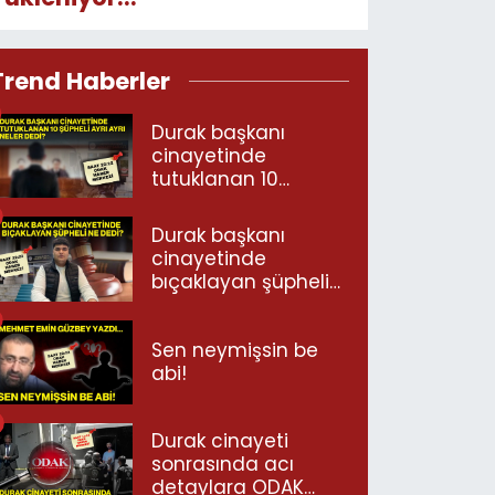
Trend Haberler
Durak başkanı
cinayetinde
tutuklanan 10
şüpheli ayrı ayrı
neler dedi?
Durak başkanı
cinayetinde
bıçaklayan şüpheli
ne dedi?
Sen neymişsin be
abi!
Durak cinayeti
sonrasında acı
detaylara ODAK