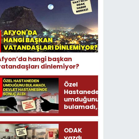
Afyon’da hangi başkan
vatandaşları dinlemiyor?
Özel
Hastaneden
umduğunu
bulamadı,
Devlet
Hastanesinde
sonuç aldı
ODAK
yazdı,