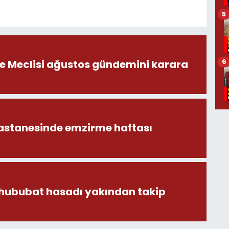
5
6
ye Meclisi ağustos gündemini karara
astanesinde emzirme haftası
 hububat hasadı yakından takip