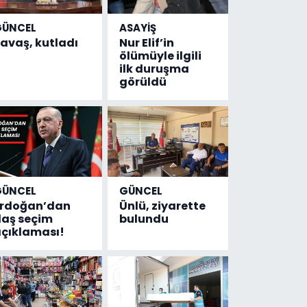
GÜNCEL
ASAYİŞ
avaş, kutladı
Nur Elif’in
ölümüyle ilgili
ilk duruşma
görüldü
GÜNCEL
GÜNCEL
Erdoğan’dan
Ünlü, ziyarette
laş seçim
bulundu
çıklaması!