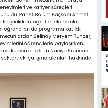
e önceki dönem mezunları bir araya
deneyimleri ve kariyer süreçleri
lunuldu. Panel, Bölüm Başkanı Ahmet
eştirilirken, öğretim elemanları
m öğrencileri de programa katıldı.
 mezunlardan Selinay Meryem Tuncer,
yimlerini öğrencilerle paylaşırken,
nsı kurucu ortakları Naciye Erzincanlı
l sektördeki çalışma alanları hakkında
D
G