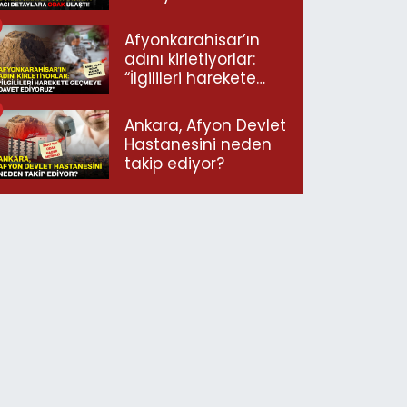
ulaştı!
Afyonkarahisar’ın
adını kirletiyorlar:
“İlgilileri harekete
geçmeye davet
ediyoruz”
Ankara, Afyon Devlet
Hastanesini neden
takip ediyor?