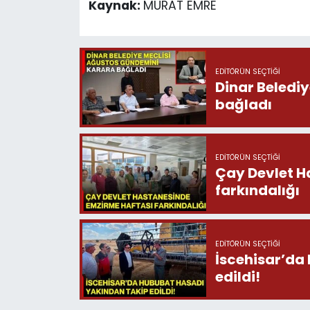
Kaynak:
MURAT EMRE
EDITÖRÜN SEÇTIĞI
Dinar Beledi
bağladı
EDITÖRÜN SEÇTIĞI
Çay Devlet H
farkındalığı
EDITÖRÜN SEÇTIĞI
İscehisar’da
edildi!