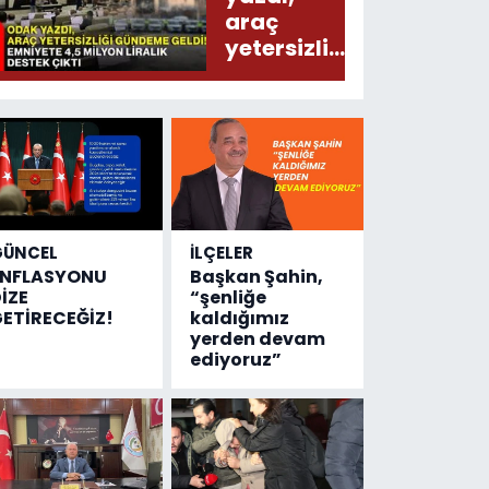
araç
yetersizliği
gündeme
geldi!
Emniyete
4,5 milyon
liralık
destek
çıktı
GÜNCEL
İLÇELER
ENFLASYONU
Başkan Şahin,
İZE
“şenliğe
ETİRECEĞİZ!
kaldığımız
yerden devam
ediyoruz”