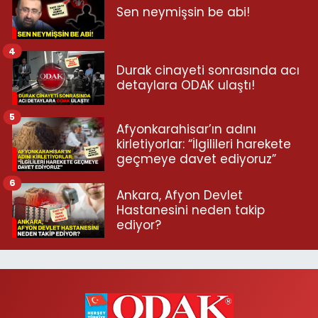
Sen neymişsin be abi!
4
Durak cinayeti sonrasında acı
detaylara ODAK ulaştı!
5
Afyonkarahisar’ın adını
kirletiyorlar: “İlgilileri harekete
geçmeye davet ediyoruz”
6
Ankara, Afyon Devlet
Hastanesini neden takip
ediyor?