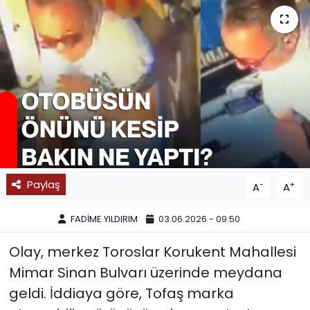
SPOR
11:11 MANŞET
Paylaş
-
+
A
A
FADİME YILDIRIM
03.06.2026 - 09:50
Olay, merkez Toroslar Korukent Mahallesi
Mimar Sinan Bulvarı üzerinde meydana
geldi. İddiaya göre, Tofaş marka