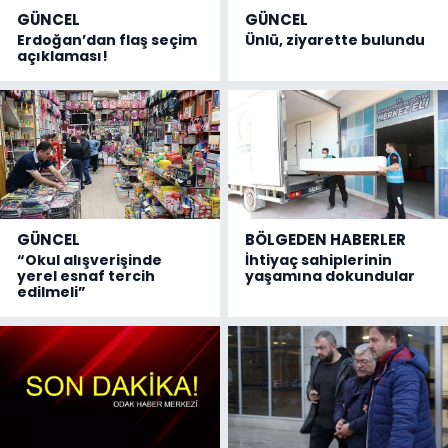
GÜNCEL
GÜNCEL
Erdoğan’dan flaş seçim
Ünlü, ziyarette bulundu
açıklaması!
GÜNCEL
BÖLGEDEN HABERLER
“Okul alışverişinde
İhtiyaç sahiplerinin
yerel esnaf tercih
yaşamına dokundular
edilmeli”