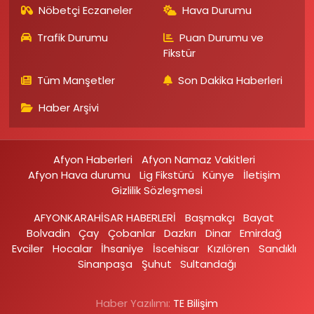
Nöbetçi Eczaneler
Hava Durumu
Trafik Durumu
Puan Durumu ve
Fikstür
Tüm Manşetler
Son Dakika Haberleri
Haber Arşivi
Afyon Haberleri
Afyon Namaz Vakitleri
Afyon Hava durumu
Lig Fikstürü
Künye
İletişim
Gizlilik Sözleşmesi
AFYONKARAHİSAR HABERLERİ
Başmakçı
Bayat
Bolvadin
Çay
Çobanlar
Dazkırı
Dinar
Emirdağ‎
Evciler‎
Hocalar
İhsaniye‎
İscehisar
Kızılören‎
Sandıklı‎
Sinanpaşa
Şuhut
Sultandağı
Haber Yazılımı:
TE Bilişim