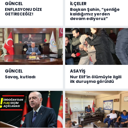
GÜNCEL
İLÇELER
ENFLASYONU DİZE
Başkan Şahin, “şenliğe
GETİRECEĞİZ!
kaldığımız yerden
devam ediyoruz”
GÜNCEL
ASAYİŞ
Savaş, kutladı
Nur Elif’in ölümüyle ilgili
ilk duruşma görüldü