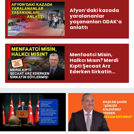
Afyon’daki kazada
yaralananlar
yaşananları ODAK’a
anlattı
Menfaatci Misin,
Halkcı Mısın? Merdi
Kıpti Şecaat Arz
Ederken Sirkatin
Söylermiş!