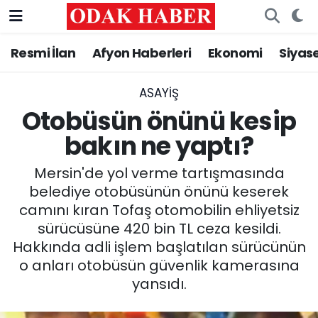
Resmi İlan
Afyon Haberleri
Ekonomi
Siyas
AFYONKARAHİSAR HABERLERİ
Nöbetçi Eczaneler
Resmi İlan
Hava Durumu
ASAYİŞ
Otobüsün önünü kesip
ASAYİŞ
Trafik Durumu
bakın ne yaptı?
GÜNCEL
Süper Lig Puan Durumu ve Fikstür
Mersin'de yol verme tartışmasında
belediye otobüsünün önünü keserek
SİYASET
Tüm Manşetler
camını kıran Tofaş otomobilin ehliyetsiz
sürücüsüne 420 bin TL ceza kesildi.
EĞİTİM
Son Dakika Haberleri
Hakkında adli işlem başlatılan sürücünün
o anları otobüsün güvenlik kamerasına
MAGAZİN
Haber Arşivi
yansıdı.
SAĞLIK