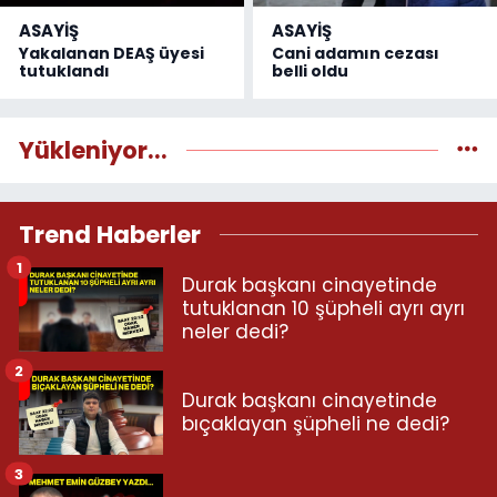
ASAYİŞ
ASAYİŞ
Yakalanan DEAŞ üyesi
Cani adamın cezası
tutuklandı
belli oldu
Yükleniyor...
Trend Haberler
1
Durak başkanı cinayetinde
tutuklanan 10 şüpheli ayrı ayrı
neler dedi?
2
Durak başkanı cinayetinde
bıçaklayan şüpheli ne dedi?
3