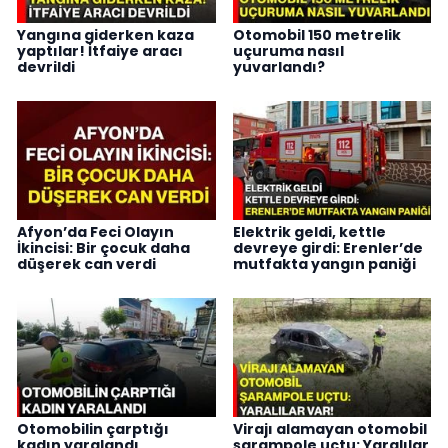
Yangına giderken kaza
Otomobil 150 metrelik
yaptılar! İtfaiye aracı
uçuruma nasıl
devrildi
yuvarlandı?
Afyon’da Feci Olayın
Elektrik geldi, kettle
İkincisi: Bir çocuk daha
devreye girdi: Erenler’de
düşerek can verdi
mutfakta yangın paniği
Otomobilin çarptığı
Virajı alamayan otomobil
kadın yaralandı
şarampole uçtu: Yaralılar