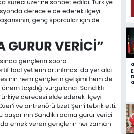
 süreci üzerine sohbet edildi. Türkiye
syonda derece elde ederek ilçeyi
aşarısının, genç sporcular için de
A GURUR VERİCİ”
asında gençlerin spora
if faaliyetlerin artırılması da yer aldı.
D
mesinin hem gençlerin gelişimi hem de
G
 önem taşıdığı vurgulandı. Sandıklı
ürkiye derecesi elde ederek ilçeyi
r’i ve antrenörü İzzet Şen’i tebrik etti.
 başarının Sandıklı adına gurur verici
ında emek veren gençlerin her zaman