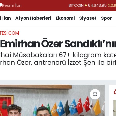
Resmi İlan
DOLAR
47,6006
%0.0
EURO
55,0250
%0.0
 İlan
Afyon Haberleri
Ekonomi
Siyaset
Spor
STERLİN
64,2398
%0.
TESI.COM
GRAM ALTIN
6500.87
%0.1
Emirhan Özer Sandıklı’nı
BİST100
13.799
%7
BITCOIN
64.643,95
%0.1
thai Müsabakaları 67+ kilogram kat
an Özer, antrenörü İzzet Şen ile bir