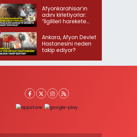
Afyonkarahisar’ın
adını kirletiyorlar:
“İlgilileri harekete
geçmeye davet
ediyoruz”
Ankara, Afyon Devlet
Hastanesini neden
takip ediyor?