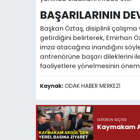
BAŞARILARININ DEV
Başkan Öztaş, disiplinli çalışm
getirdiğini belirterek, Emirhan 
imza atacağına inandığını söyle
antrenörüne başarı dileklerini il
faaliyetlere yönelmesinin önemi
Kaynak:
ODAK HABER MERKEZİ
EDITÖRÜN SEÇTIĞI
Kaymakam Akg