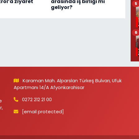
rol’a ziyaret
arasında iş birliği mi
5
geliyor?
6
Karaman Mah. Alparslan Türkeş Bulvarı, Ufuk
Apartmanı 14/A Afyonkarahisar
0272 212 21 00
e
r,
[email protected]