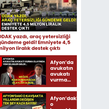
ODAK yazdı, araç yetersizliği
gündeme geldi! Emniyete 4,5
ilyon liralık destek çıktı
Afyon’da
avukatın
avukatı
vurma
olayında
yeni bilgiler
geldi...
Afyon’daki
Meğer, kan
o