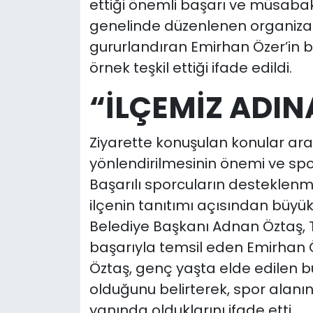
ettiği önemli başarı ve müsabaka
genelinde düzenlenen organiza
gururlandıran Emirhan Özer’in b
örnek teşkil ettiği ifade edildi.
“İLÇEMİZ ADIN
Ziyarette konuşulan konular ar
yönlendirilmesinin önemi ve sport
Başarılı sporcuların desteklen
ilçenin tanıtımı açısından büyük
Belediye Başkanı Adnan Öztaş, T
başarıyla temsil eden Emirhan Öze
Öztaş, genç yaşta elde edilen bu
olduğunu belirterek, spor alan
yanında olduklarını ifade etti.