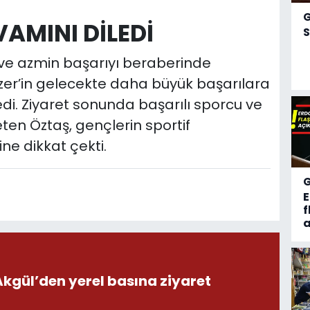
AMINI DİLEDİ
S
a ve azmin başarıyı beraberinde
Özer’in gelecekte daha büyük başarılara
di. Ziyaret sonunda başarılı sporcu ve
eten Öztaş, gençlerin sportif
ne dikkat çekti.
f
a
ül’den yerel basına ziyaret