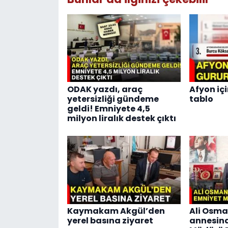
ODAK yazdı, araç
Afyon içi
yetersizliği gündeme
tablo
geldi! Emniyete 4,5
milyon liralık destek çıktı
Kaymakam Akgül’den
Ali Osma
yerel basına ziyaret
annesin