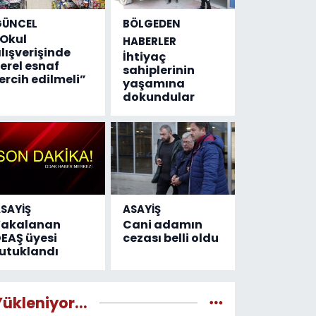
GÜNCEL
BÖLGEDEN
Okul
HABERLER
lışverişinde
İhtiyaç
erel esnaf
sahiplerinin
ercih edilmeli”
yaşamına
dokundular
SAYİŞ
ASAYİŞ
Yakalanan
Cani adamın
EAŞ üyesi
cezası belli oldu
utuklandı
Yükleniyor...