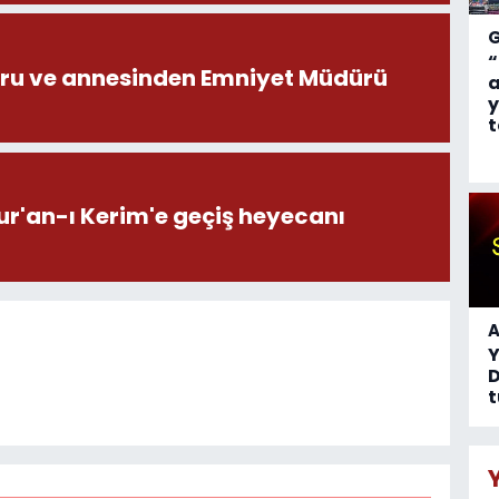
“
ru ve annesinden Emniyet Müdürü
a
y
t
ur'an-ı Kerim'e geçiş heyecanı
A
D
t