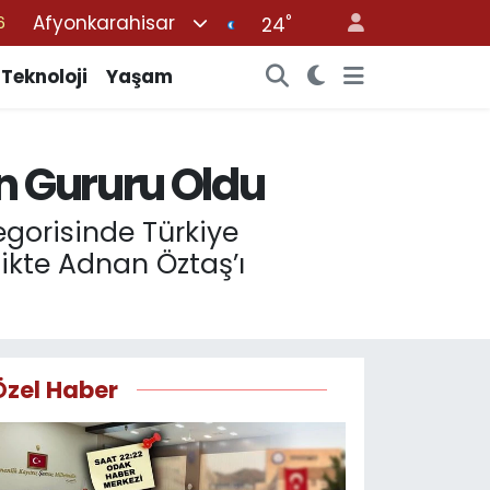
Afyonkarahisar
°
6
24
2
Teknoloji
Yaşam
2
2
n Gururu Oldu
0
6
egorisinde Türkiye
likte Adnan Öztaş’ı
Özel Haber