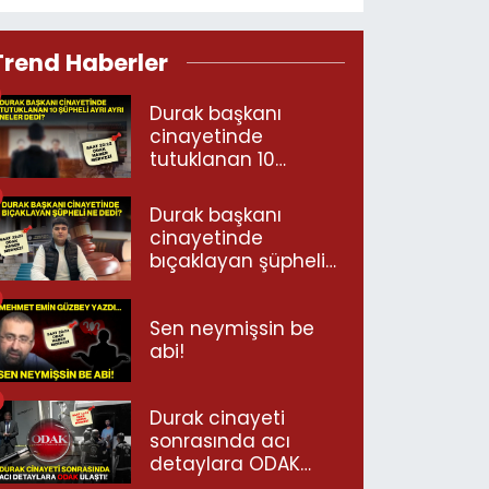
Trend Haberler
Durak başkanı
cinayetinde
tutuklanan 10
şüpheli ayrı ayrı
neler dedi?
Durak başkanı
cinayetinde
bıçaklayan şüpheli
ne dedi?
Sen neymişsin be
abi!
Durak cinayeti
sonrasında acı
detaylara ODAK
ulaştı!