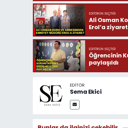
EDITÖRÜN SEÇTIĞI
Ali Osman Ko
Erol’a ziyaret
EDITÖRÜN SEÇTIĞI
Öğrencinin K
paylaşıldı
EDITÖR
Sema Ekici
Bunlar da ilginizi çekebilir