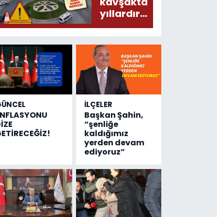
donduracak
kavşakta
olaylar
yıllardır
olmuş...
değişen
tek şey
kaza
sayısı!
GÜNCEL
İLÇELER
ENFLASYONU
Başkan Şahin,
İZE
“şenliğe
ETİRECEĞİZ!
kaldığımız
yerden devam
ediyoruz”