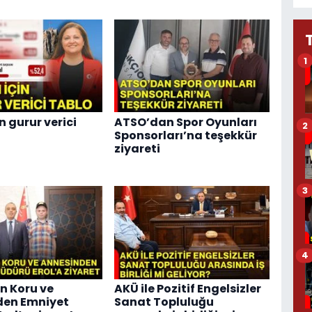
1
n gurur verici
ATSO’dan Spor Oyunları
2
Sponsorları’na teşekkür
ziyareti
3
4
n Koru ve
AKÜ ile Pozitif Engelsizler
den Emniyet
Sanat Topluluğu