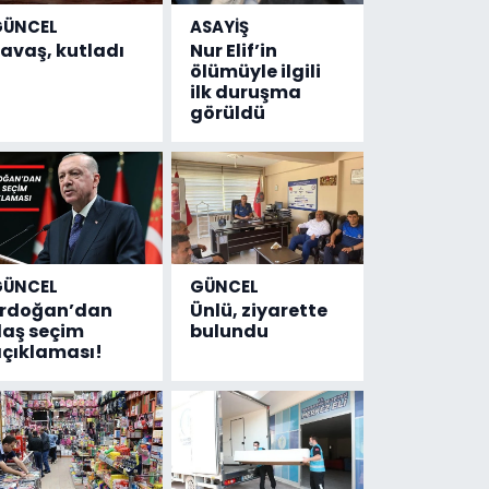
GÜNCEL
ASAYİŞ
avaş, kutladı
Nur Elif’in
ölümüyle ilgili
ilk duruşma
görüldü
GÜNCEL
GÜNCEL
Erdoğan’dan
Ünlü, ziyarette
laş seçim
bulundu
çıklaması!