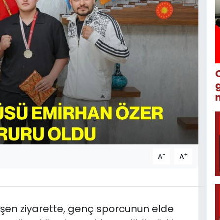
m
-
+
A
A
eşen ziyarette, genç sporcunun elde