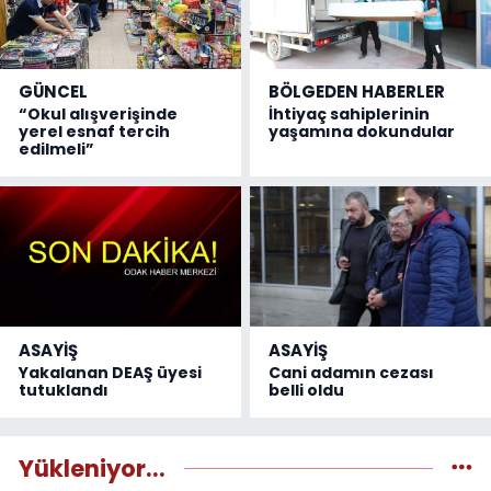
GÜNCEL
BÖLGEDEN HABERLER
“Okul alışverişinde
İhtiyaç sahiplerinin
yerel esnaf tercih
yaşamına dokundular
edilmeli”
ASAYİŞ
ASAYİŞ
Yakalanan DEAŞ üyesi
Cani adamın cezası
tutuklandı
belli oldu
Yükleniyor...