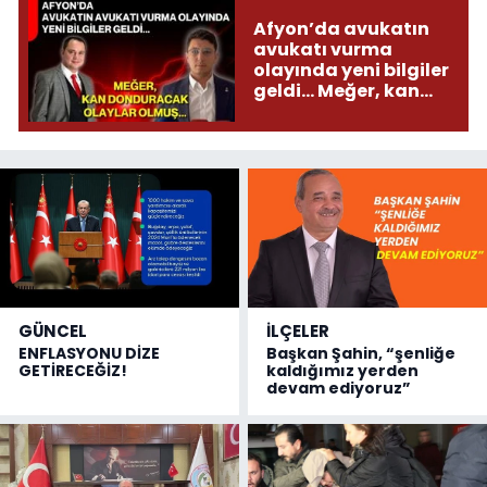
Afyon’da avukatın
avukatı vurma
olayında yeni bilgiler
geldi... Meğer, kan
donduracak olaylar
olmuş...
GÜNCEL
İLÇELER
ENFLASYONU DİZE
Başkan Şahin, “şenliğe
GETİRECEĞİZ!
kaldığımız yerden
devam ediyoruz”