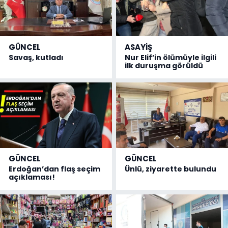
GÜNCEL
ASAYİŞ
Savaş, kutladı
Nur Elif’in ölümüyle ilgili
ilk duruşma görüldü
GÜNCEL
GÜNCEL
Erdoğan’dan flaş seçim
Ünlü, ziyarette bulundu
açıklaması!