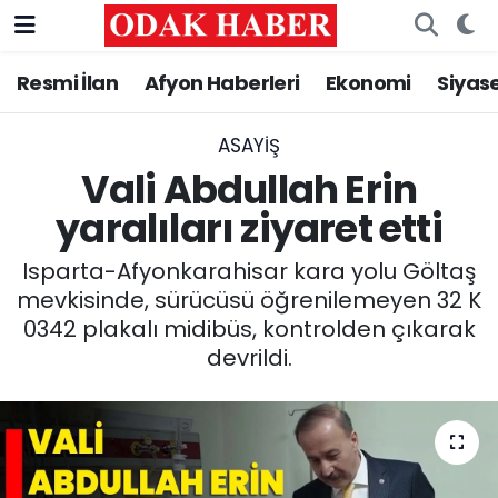
Resmi İlan
Afyon Haberleri
Ekonomi
Siyas
AFYONKARAHİSAR HABERLERİ
Nöbetçi Eczaneler
Resmi İlan
Hava Durumu
ASAYİŞ
Vali Abdullah Erin
ASAYİŞ
Trafik Durumu
yaralıları ziyaret etti
GÜNCEL
Süper Lig Puan Durumu ve Fikstür
Isparta-Afyonkarahisar kara yolu Göltaş
mevkisinde, sürücüsü öğrenilemeyen 32 K
SİYASET
Tüm Manşetler
0342 plakalı midibüs, kontrolden çıkarak
devrildi.
EĞİTİM
Son Dakika Haberleri
MAGAZİN
Haber Arşivi
SAĞLIK