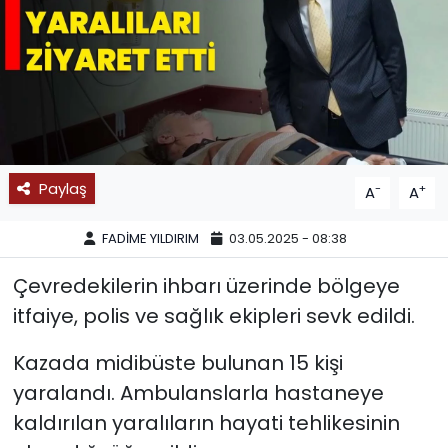
SPOR
11:11 MANŞET
Paylaş
-
+
A
A
FADİME YILDIRIM
03.05.2025 - 08:38
Çevredekilerin ihbarı üzerinde bölgeye
itfaiye, polis ve sağlık ekipleri sevk edildi.
Kazada midibüste bulunan 15 kişi
yaralandı. Ambulanslarla hastaneye
kaldırılan yaralıların hayati tehlikesinin