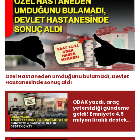
Özel Hastaneden umduğunu bulamadı, Devlet
Hastanesinde sonuç aldı
ODAK yazdı, araç
yetersizliği gündeme
geldi! Emniyete 4,5
milyon liralık destek
çıktı