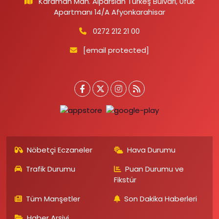
Karaman Mah. Alparslan Türkeş Bulvarı, Ufuk
Apartmanı 14/A Afyonkarahisar
0272 212 21 00
[email protected]
Nöbetçi Eczaneler
Hava Durumu
Trafik Durumu
Puan Durumu ve
Fikstür
Tüm Manşetler
Son Dakika Haberleri
Haber Arşivi