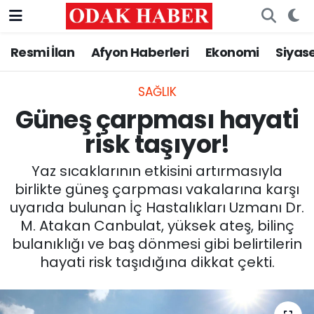
Resmi İlan
Afyon Haberleri
Ekonomi
Siyas
AFYONKARAHİSAR HABERLERİ
Nöbetçi Eczaneler
Resmi İlan
Hava Durumu
SAĞLIK
Güneş çarpması hayati
ASAYİŞ
Trafik Durumu
risk taşıyor!
GÜNCEL
Süper Lig Puan Durumu ve Fikstür
Yaz sıcaklarının etkisini artırmasıyla
birlikte güneş çarpması vakalarına karşı
SİYASET
Tüm Manşetler
uyarıda bulunan İç Hastalıkları Uzmanı Dr.
M. Atakan Canbulat, yüksek ateş, bilinç
EĞİTİM
Son Dakika Haberleri
bulanıklığı ve baş dönmesi gibi belirtilerin
hayati risk taşıdığına dikkat çekti.
MAGAZİN
Haber Arşivi
SAĞLIK