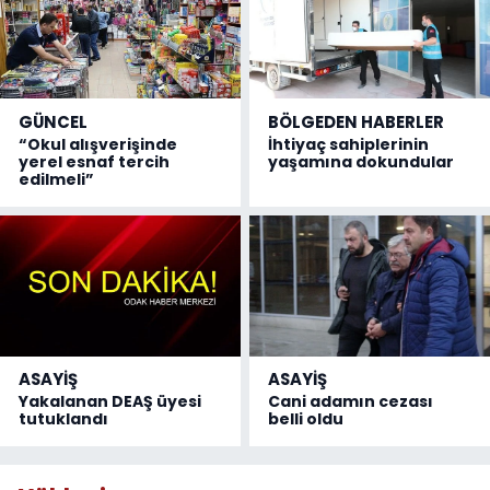
GÜNCEL
BÖLGEDEN HABERLER
“Okul alışverişinde
İhtiyaç sahiplerinin
yerel esnaf tercih
yaşamına dokundular
edilmeli”
ASAYİŞ
ASAYİŞ
Yakalanan DEAŞ üyesi
Cani adamın cezası
tutuklandı
belli oldu