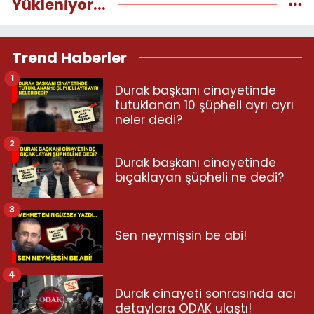
Yükleniyor...
Trend Haberler
1
Durak başkanı cinayetinde
tutuklanan 10 şüpheli ayrı ayrı
neler dedi?
2
Durak başkanı cinayetinde
bıçaklayan şüpheli ne dedi?
3
Sen neymişsin be abi!
4
Durak cinayeti sonrasında acı
detaylara ODAK ulaştı!