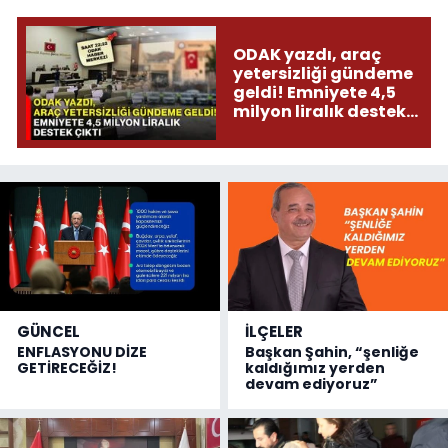
ODAK yazdı, araç
yetersizliği gündeme
geldi! Emniyete 4,5
milyon liralık destek
çıktı
GÜNCEL
İLÇELER
ENFLASYONU DİZE
Başkan Şahin, “şenliğe
GETİRECEĞİZ!
kaldığımız yerden
devam ediyoruz”