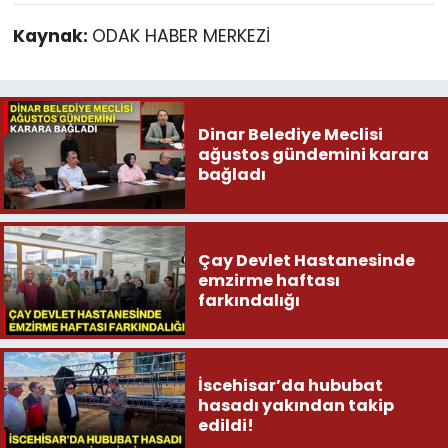
Kaynak:
ODAK HABER MERKEZİ
Dinar Belediye Meclisi
ağustos gündemini karara
bağladı
Çay Devlet Hastanesinde
emzirme haftası
farkındalığı
İscehisar’da hububat
hasadı yakından takip
edildi!