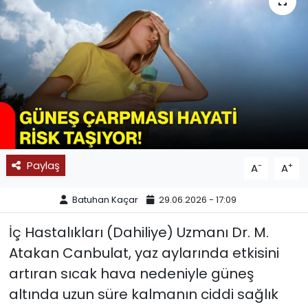
SPOR
11:11 MANŞET
Paylaş
-
+
A
A
Batuhan Kaçar
29.06.2026 - 17:09
İç Hastalıkları (Dahiliye) Uzmanı Dr. M.
Atakan Canbulat, yaz aylarında etkisini
artıran sıcak hava nedeniyle güneş
altında uzun süre kalmanın ciddi sağlık