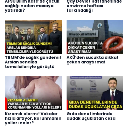
AFSÜ Bilim Kafe’de çocuk
Çay Devlet Hastanesinde
sağlığı neden masaya
emzirme haftası
yatırıldı?
farkındalığı
TBMM'de sağlık gündemi!
AKÜ'den sucukta dikkat
Arslan sendika
çeken araştırma!
temsilcileriyle görüştü
Kızamık alarmı! Vakalar
Gıda denetimlerinde
hızla artıyor, korunmanın
dudak uçuklatan ceza
yolları neler?