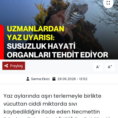
SPOR
11:11 MANŞET
Paylaş
-
+
A
A
Sema Ekici
29.06.2026 - 13:52
Yaz aylarında aşırı terlemeyle birlikte
vücuttan ciddi miktarda sıvı
kaybedildiğini ifade eden Necmettin