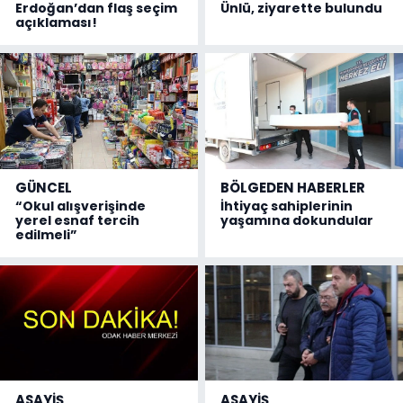
Erdoğan’dan flaş seçim
Ünlü, ziyarette bulundu
açıklaması!
GÜNCEL
BÖLGEDEN HABERLER
“Okul alışverişinde
İhtiyaç sahiplerinin
yerel esnaf tercih
yaşamına dokundular
edilmeli”
ASAYİŞ
ASAYİŞ