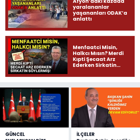
Afyon’daki kazada
yaralananlar
yaşananları ODAK’a
anlattı
Menfaatci Misin,
Halkcı Mısın? Merdi
Kıpti Şecaat Arz
Ederken Sirkatin
Söylermiş!
GÜNCEL
İLÇELER