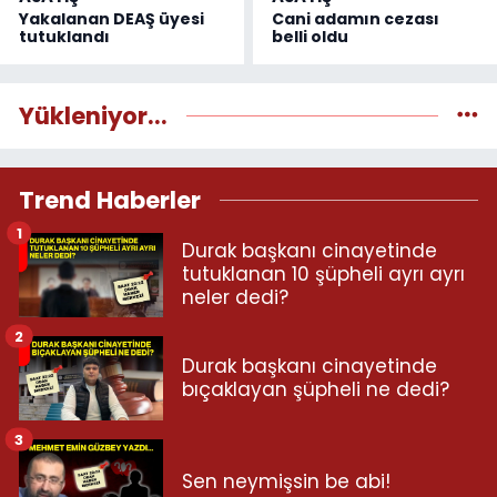
Yakalanan DEAŞ üyesi
Cani adamın cezası
tutuklandı
belli oldu
Yükleniyor...
Trend Haberler
1
Durak başkanı cinayetinde
tutuklanan 10 şüpheli ayrı ayrı
neler dedi?
2
Durak başkanı cinayetinde
bıçaklayan şüpheli ne dedi?
3
Sen neymişsin be abi!