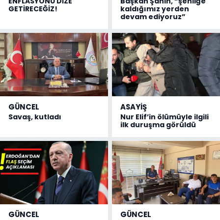
ENFLASYONU DİZE
Başkan Şahin, “şenliğe
GETİRECEĞİZ!
kaldığımız yerden
devam ediyoruz”
GÜNCEL
ASAYİŞ
Savaş, kutladı
Nur Elif’in ölümüyle ilgili
ilk duruşma görüldü
GÜNCEL
GÜNCEL