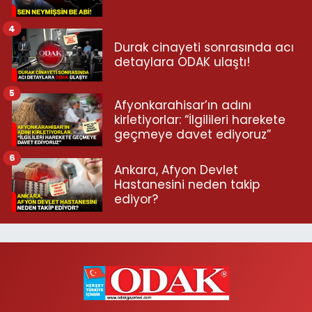
4
Durak cinayeti sonrasında acı
detaylara ODAK ulaştı!
5
Afyonkarahisar’ın adını
kirletiyorlar: “İlgilileri harekete
geçmeye davet ediyoruz”
6
Ankara, Afyon Devlet
Hastanesini neden takip
ediyor?