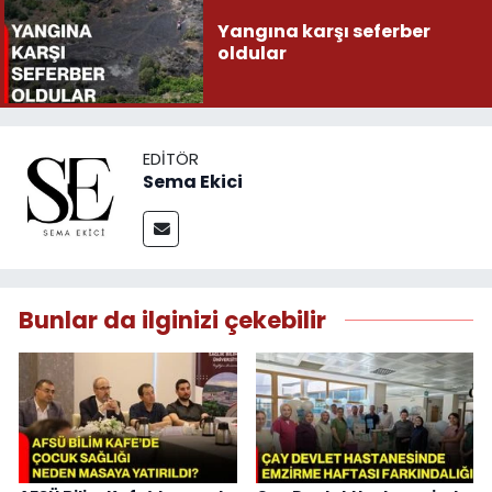
Yangına karşı seferber
oldular
EDITÖR
Sema Ekici
Bunlar da ilginizi çekebilir