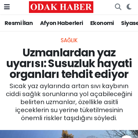
Resmi İlan
Afyon Haberleri
Ekonomi
Siyas
AFYONKARAHİSAR HABERLERİ
Nöbetçi Eczaneler
Resmi İlan
Hava Durumu
SAĞLIK
Uzmanlardan yaz
ASAYİŞ
Trafik Durumu
uyarısı: Susuzluk hayati
organları tehdit ediyor
GÜNCEL
Süper Lig Puan Durumu ve Fikstür
Sıcak yaz aylarında artan sıvı kaybının
SİYASET
Tüm Manşetler
ciddi sağlık sorunlarına yol açabileceğini
belirten uzmanlar, özellikle asitli
EĞİTİM
Son Dakika Haberleri
içeceklerin su yerine tüketilmesinin
önemli riskler taşıdığını söyledi.
MAGAZİN
Haber Arşivi
SAĞLIK