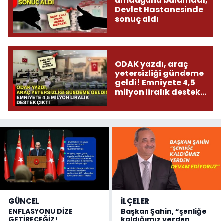
umduğunu bulamadı,
Devlet Hastanesinde
sonuç aldı
ODAK yazdı, araç
yetersizliği gündeme
geldi! Emniyete 4,5
milyon liralık destek
çıktı
GÜNCEL
İLÇELER
ENFLASYONU DİZE
Başkan Şahin, “şenliğe
GETİRECEĞİZ!
kaldığımız yerden