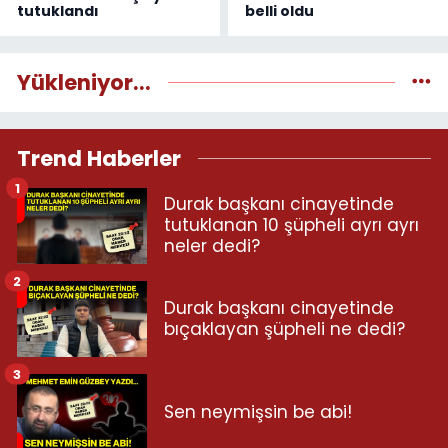
tutuklandı
belli oldu
Yükleniyor...
Trend Haberler
1
Durak başkanı cinayetinde
tutuklanan 10 şüpheli ayrı ayrı
neler dedi?
2
Durak başkanı cinayetinde
bıçaklayan şüpheli ne dedi?
3
Sen neymişsin be abi!