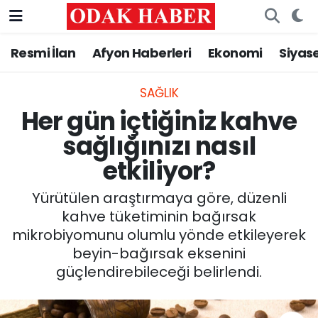
Resmi İlan
Afyon Haberleri
Ekonomi
Siyas
AFYONKARAHİSAR HABERLERİ
Nöbetçi Eczaneler
Resmi İlan
Hava Durumu
SAĞLIK
Her gün içtiğiniz kahve
ASAYİŞ
Trafik Durumu
sağlığınızı nasıl
etkiliyor?
GÜNCEL
Süper Lig Puan Durumu ve Fikstür
Yürütülen araştırmaya göre, düzenli
SİYASET
Tüm Manşetler
kahve tüketiminin bağırsak
mikrobiyomunu olumlu yönde etkileyerek
EĞİTİM
Son Dakika Haberleri
beyin-bağırsak eksenini
güçlendirebileceği belirlendi.
MAGAZİN
Haber Arşivi
SAĞLIK