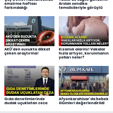
emzirme haftası
Arslan sendika
farkındalığı
temsilcileriyle görüştü
AKÜ'den sucukta dikkat
Kızamık alarmı! Vakalar
çeken araştırma!
hızla artıyor, korunmanın
yolları neler?
Gıda denetimlerinde
Afyonkarahisar'da bebek
dudak uçuklatan ceza
ölümleri değerlendirildi