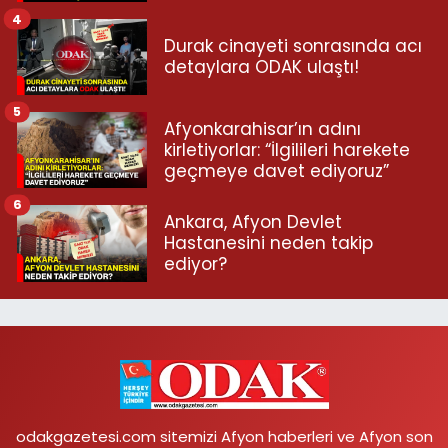
4
Durak cinayeti sonrasında acı
detaylara ODAK ulaştı!
5
Afyonkarahisar’ın adını
kirletiyorlar: “İlgilileri harekete
geçmeye davet ediyoruz”
6
Ankara, Afyon Devlet
Hastanesini neden takip
ediyor?
odakgazetesi.com sitemizi Afyon haberleri ve Afyon son