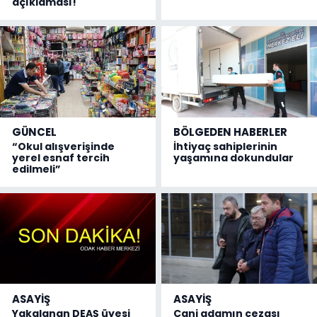
açıklaması!
GÜNCEL
BÖLGEDEN HABERLER
“Okul alışverişinde
İhtiyaç sahiplerinin
yerel esnaf tercih
yaşamına dokundular
edilmeli”
ASAYİŞ
ASAYİŞ
Yakalanan DEAŞ üyesi
Cani adamın cezası