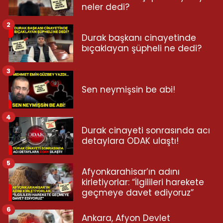
neler dedi?
2
Durak başkanı cinayetinde
bıçaklayan şüpheli ne dedi?
3
Sen neymişsin be abi!
4
Durak cinayeti sonrasında acı
detaylara ODAK ulaştı!
5
Afyonkarahisar’ın adını
kirletiyorlar: “İlgilileri harekete
geçmeye davet ediyoruz”
6
Ankara, Afyon Devlet