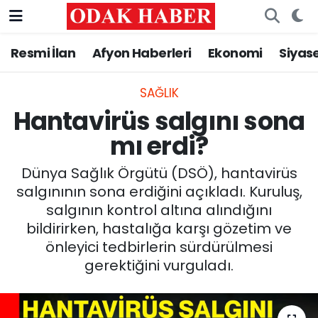
Resmi İlan
Afyon Haberleri
Ekonomi
Siyas
AFYONKARAHİSAR HABERLERİ
Nöbetçi Eczaneler
Resmi İlan
Hava Durumu
SAĞLIK
Hantavirüs salgını sona
ASAYİŞ
Trafik Durumu
mı erdi?
GÜNCEL
Süper Lig Puan Durumu ve Fikstür
Dünya Sağlık Örgütü (DSÖ), hantavirüs
salgınının sona erdiğini açıkladı. Kuruluş,
SİYASET
Tüm Manşetler
salgının kontrol altına alındığını
bildirirken, hastalığa karşı gözetim ve
EĞİTİM
Son Dakika Haberleri
önleyici tedbirlerin sürdürülmesi
gerektiğini vurguladı.
MAGAZİN
Haber Arşivi
SAĞLIK