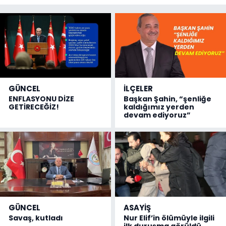
GÜNCEL
İLÇELER
ENFLASYONU DİZE
Başkan Şahin, “şenliğe
GETİRECEĞİZ!
kaldığımız yerden
devam ediyoruz”
GÜNCEL
ASAYİŞ
Savaş, kutladı
Nur Elif’in ölümüyle ilgili
ilk duruşma görüldü