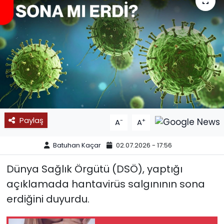
SPOR
11:11 MANŞET
Paylaş
-
+
A
A
Batuhan Kaçar
02.07.2026 - 17:56
Dünya Sağlık Örgütü (DSÖ), yaptığı
açıklamada hantavirüs salgınının sona
erdiğini duyurdu.