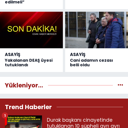
edilmeli”
ASAYİŞ
ASAYİŞ
Yakalanan DEAŞ üyesi
Cani adamın cezası
tutuklandı
belli oldu
Yükleniyor...
Trend Haberler
1
Durak başkanı cinayetinde
tutuklanan 10 şüpheli ayrı ayrı