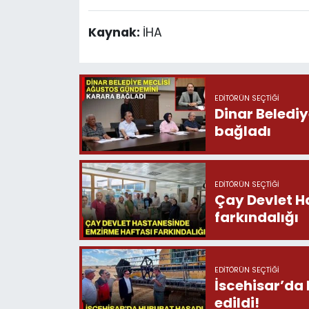
Kaynak:
İHA
EDITÖRÜN SEÇTIĞI
Dinar Beledi
bağladı
EDITÖRÜN SEÇTIĞI
Çay Devlet H
farkındalığı
EDITÖRÜN SEÇTIĞI
İscehisar’da
edildi!