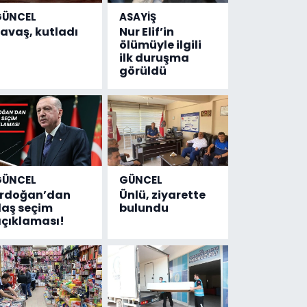
GÜNCEL
ASAYİŞ
avaş, kutladı
Nur Elif’in
ölümüyle ilgili
ilk duruşma
görüldü
GÜNCEL
GÜNCEL
Erdoğan’dan
Ünlü, ziyarette
laş seçim
bulundu
çıklaması!