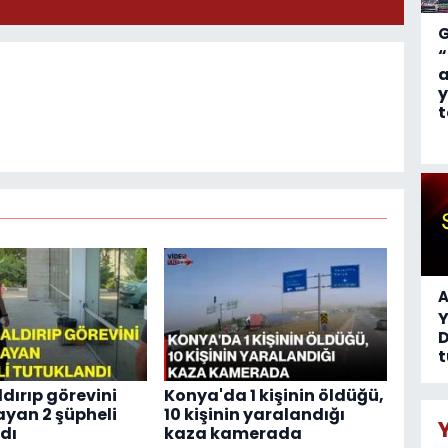
“
a
y
t
A
D
t
ldırıp görevini
Konya'da 1 kişinin öldüğü,
yan 2 şüpheli
10 kişinin yaralandığı
dı
kaza kamerada