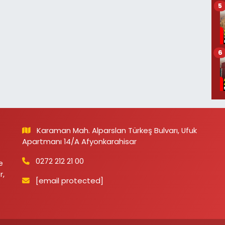
5
6
Karaman Mah. Alparslan Türkeş Bulvarı, Ufuk
Apartmanı 14/A Afyonkarahisar
0272 212 21 00
e
r,
[email protected]