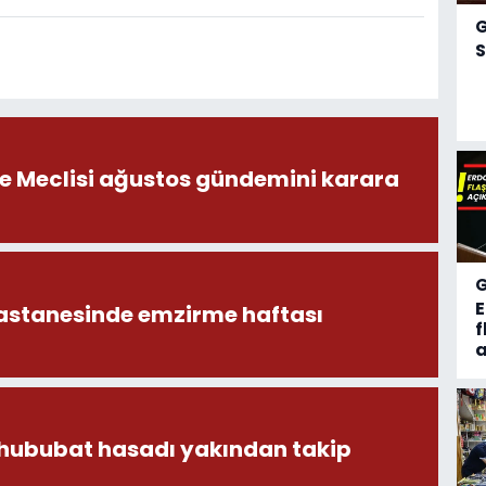
S
ye Meclisi ağustos gündemini karara
astanesinde emzirme haftası
f
a
 hububat hasadı yakından takip