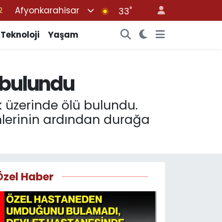
Afyonkarahisar
°
7
33
7
Teknoloji
Yaşam
5
2
 bulundu
9
2
 üzerinde ölü bulundu.
lerinin ardından durağa
Özel Haber