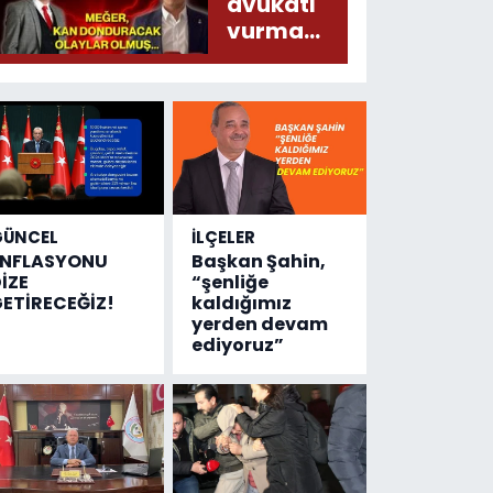
liralık
avukatı
destek
vurma
çıktı
olayında
yeni bilgiler
geldi...
Meğer, kan
donduracak
olaylar
olmuş...
GÜNCEL
İLÇELER
ENFLASYONU
Başkan Şahin,
İZE
“şenliğe
ETİRECEĞİZ!
kaldığımız
yerden devam
ediyoruz”