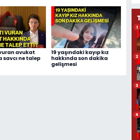
1
vuran avukat
19 yaşındaki kayıp kız
2
 savcı ne talep
hakkında son dakika
gelişmesi
3
4