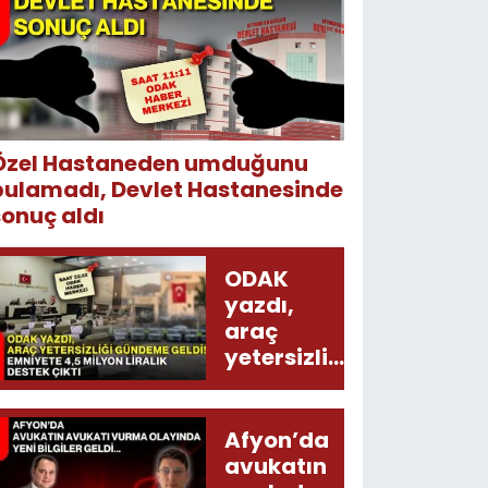
Özel Hastaneden umduğunu
bulamadı, Devlet Hastanesinde
sonuç aldı
ODAK
yazdı,
araç
yetersizliği
gündeme
geldi!
Emniyete
Afyon’da
4,5 milyon
avukatın