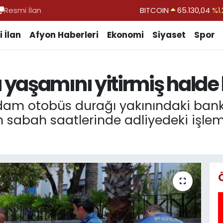
Resmi İlan
DOLAR
47,7106
%0.1
EURO
55,1652
%0.2
 İlan
Afyon Haberleri
Ekonomi
Siyaset
Spor
STERLİN
64,4046
%0.3
GRAM ALTIN
6618.49
%2.1
yaşamını yitirmiş halde
BİST100
13.773
%-1
BITCOIN
65.130,04
%1.
dam otobüs durağı yakınındaki bank
sabah saatlerinde adliyedeki işlem