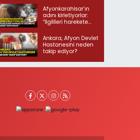
Afyonkarahisar’ın
adını kirletiyorlar:
“İlgilileri harekete
geçmeye davet
ediyoruz”
Ankara, Afyon Devlet
Hastanesini neden
takip ediyor?