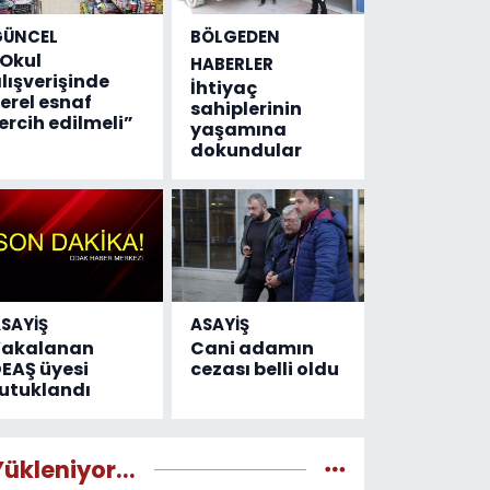
GÜNCEL
BÖLGEDEN
Okul
HABERLER
lışverişinde
İhtiyaç
erel esnaf
sahiplerinin
ercih edilmeli”
yaşamına
dokundular
SAYİŞ
ASAYİŞ
Yakalanan
Cani adamın
EAŞ üyesi
cezası belli oldu
utuklandı
Yükleniyor...