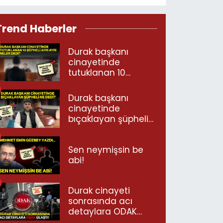
Trend Haberler
Durak başkanı
cinayetinde
tutuklanan 10
şüpheli ayrı ayrı
neler dedi?
Durak başkanı
cinayetinde
bıçaklayan şüpheli
ne dedi?
Sen neymişsin be
abi!
Durak cinayeti
sonrasında acı
detaylara ODAK
ulaştı!