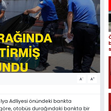
-
+
A
A
alya Adliyesi önündeki bankta
 göre, otobüs durağındaki bankta bir