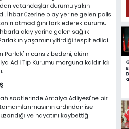
rk eden vatandaşlar durumu yakın
i. İhbar üzerine olay yerine gelen polis
abzının atmadığını fark ederek durumu
 İhbarla olay yerine gelen sağlık
rlak'ın yaşamını yitirdiği tespit edildi.
n Parlak'ın cansız bedeni, ölüm
lya Adli Tıp Kurumu morguna kaldırıldı.
ı.
D
G
Ş
ah saatlerinde Antalya Adliyesi'ne bir
nin tamamlanmasının ardından ise
uzandığı ve hayatını kaybettiği