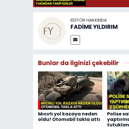
EDITÖR HAKKINDA
FADİME YILDIRIM
Bunlar da ilginizi çekebilir
Mıcırlı yol kazaya neden
Polise sa
oldu! Otomobil takla attı
yaptırma
tutuklan